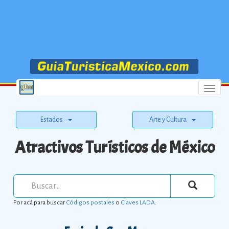
Menu
Estados
Arte y Cultura
Atractivos Turísticos de México
Por acá para buscar
Códigos postales
o
Claves LADA
.