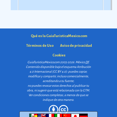
Qué es la GuiaTuristicaMexico.com
Términos de Uso
Aviso de privacidad
Cookies
GuiaTuristicaMexico.com 2005-2026. México
DF
.
Contenido disponible bajo el esquema
Atribución
4.0 Internacional (CC BY 4.0)
: puedes copiar,
modificar y compartir, incluso comercialmente,
acreditando a tu fuente;
no puedes revocar estos derechos al publicar tu
obra, ni sugerir que está relacionada con la GTM.
Ver condiciones completas
; a menos de que se
indique de otra manera.