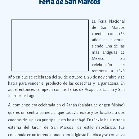
Feria de San Marcos
La Feria Nacional
de San Marcos
cuenta con 186
años de historia,
siendo una de las
más antiguas de
México. Su
celebración se
remonta a 1828
año en que se celebraba del 20 de octubre al 20 de noviembre y se
hacía para vender el producto de las cosechas y la ganadería. En
aquel entonces competía con las ferias de Acap
ulco
, Jala
pa
y
San
Juan de los Lagos
.
Al comienzo era celebrada en el Parián (palabra de origen filipino)
que es un centro comercial que todavía existe y se localiza a dos
cuadras de la plaza principal, esto hasta 1848. En 1842 la balaustrada
externa del Jardín de San Marcos, de estilo neoclásico, fue
construida en un terreno donado por la Iglesia Católica y se conserva