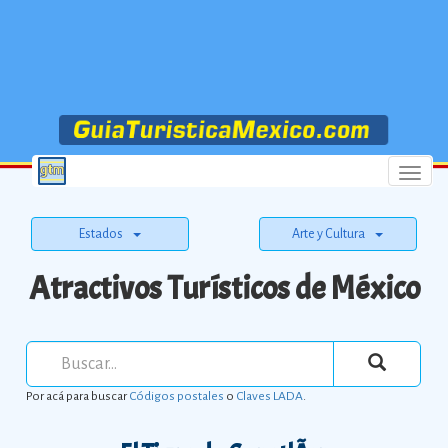
Menu
Estados
Arte y Cultura
Atractivos Turísticos de México
Por acá para buscar
Códigos postales
o
Claves LADA
.