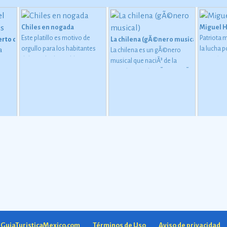
Chiles en nogada
Miguel 
Este platillo es motivo de
Patriota 
erto de San Carlos
La chilena (gÃ©nero musical)
orgullo para los habitantes
la lucha 
a
La chilena es un gÃ©nero
del estado de Puebla, ya que
Ver más
musical que naciÃ³ de la
tiene una importante
mezcla entre la mÃºsica traÃ­
relaciÃ³n con la
da por los marineros chilenos
consumaciÃ³n de la
(principalmente la Cueca
independencia de MÃ©xico
chilena) y la mÃºsica
de la Corona espaÃ±ola, de
tradicional mestiza de la
agosto de 1821.
Ver más
regiÃ³n sureÃ±a de MÃ©xico.
Ver más
a GuiaTuristicaMexico.com
Términos de Uso
Aviso de privacidad