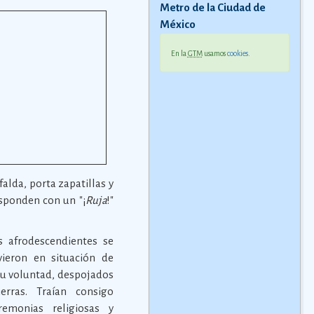
Metro de la Ciudad de
México
En la
GTM
usamos
cookies
.
alda, porta zapatillas y
esponden con un "¡
Ruja
!"
s afrodescendientes se
ieron en situación de
su voluntad, despojados
erras. Traían consigo
remonias religiosas y