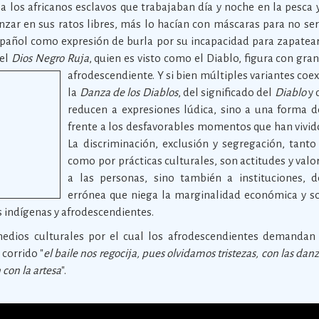
 a los africanos esclavos que trabajaban día y noche en la pesca 
nzar en sus ratos libres, más lo hacían con máscaras para no ser
español como expresión de burla por su incapacidad para zapatear
del
Dios Negro Ruja
, quien es visto como el Diablo, figura con gran
afrodescendiente.
Y si bien múltiples variantes coe
la
Danza de los Diablos
, del significado del
Diablo
y 
reducen a expresiones lúdica, sino a una forma de
frente a los desfavorables momentos que han vivido
La discriminación, exclusión y segregación, tanto
como por prácticas culturales, son actitudes y valo
a las personas, sino también a instituciones, 
errónea que niega la marginalidad económica y so
 indígenas y afrodescendientes.
edios culturales por el cual los afrodescendientes demandan
 corrido "
el baile nos regocija, pues olvidamos tristezas, con las danza
 con la artesa
".