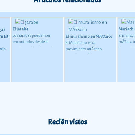
Artículos relacionados
El jarabe
Mariachi
Los jarabes pueden ser
El mariac
³n IstmeÃ±a)
El muralismo en MÃ©xico
encontrados desde el
mÃºsica t
El Muralismo es un
occidente de MÃ©xico hasta
desarroll
ario
movimiento artÃ­stico
el estado de Oaxaca
Ver más
en el occi
c, en
iniciado en MÃ©xico a
MÃ©xico,
principios del siglo XX.
Ver
ampliame
más
entero c
manifesta
nuestro p
Recién vistos