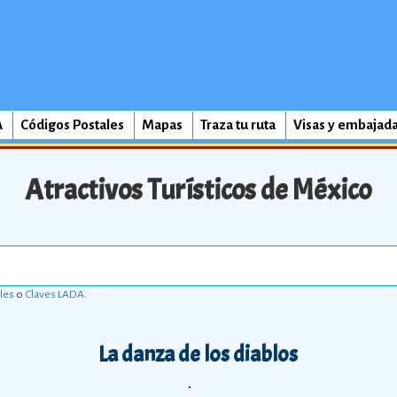
A
Códigos Postales
Mapas
Traza tu ruta
Visas y embajad
Atractivos Turísticos de México
les
o
Claves LADA
.
La danza de los diablos