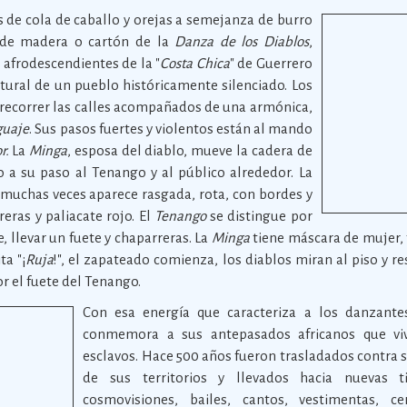
 de cola de caballo y orejas a semejanza de burro
 de madera o cartón de la
Danza de los Diablos
,
s afrodescendientes de la "
Costa Chica
" de Guerrero
ltural de un pueblo históricamente silenciado. Los
 recorrer las calles acompañados de una armónica,
guaje
. Sus pasos fuertes y violentos están al mando
r.
La
Minga
, esposa del diablo, mueve la cadera de
 a su paso al Tenango y al público alrededor. La
 muchas veces aparece rasgada, rota, con bordes y
reras y paliacate rojo. El
Tenango
se distingue por
 llevar un fuete y chaparreras. La
Minga
tiene máscara de mujer, f
ta "¡
Ruja
!", el zapateado comienza, los diablos miran al piso y r
r el fuete del Tenango.
Con esa energía que caracteriza a los danzante
conmemora a sus antepasados africanos que viv
esclavos. Hace 500 años fueron trasladados contra 
de sus territorios y llevados hacia nuevas ti
cosmovisiones, bailes, cantos, vestimentas, ce