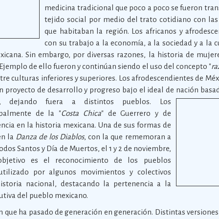
medicina tradicional que poco a poco se fueron tr
tejido social por medio del trato cotidiano con la
que habitaban la región. Los africanos y afrodesc
con su trabajo a la economía, a la sociedad y a la
icana. Sin embargo, por diversas razones, la historia de muje
 Ejemplo de ello fueron y continúan siendo el uso del concepto "
ra
ntre culturas inferiores y superiores. Los afrodescendientes de Mé
 un proyecto de desarrollo y progreso bajo el ideal de nación basa
s, dejando fuera a distintos pueblos.
Los
ipalmente de la "
Costa Chica
" de Guerrero y de
ncia en la historia mexicana. Una de sus formas de
en la
Danza de los Diablos
, con la que rememoran a
odos Santos y Día de Muertos, el 1 y 2 de noviembre,
bjetivo es el reconocimiento de los pueblos
utilizado por algunos movimientos y colectivos
istoria nacional, destacando la pertenencia a la
tutiva del pueblo mexicano.
n que ha pasado de generación en generación. Distintas versiones