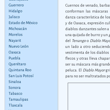
Guerrero
Cuernos de venado, barbas
Hidalgo
conforman las máscaras
Jalisco
danza característica de lo
Estado de México
y de Oaxaca, expresión cu
Michoacán
diablos danzantes salen a
Morelos
una quijada de burro y un
Nayarit
del
Tenango
o
Diablo Mayo
Nuevo León
un lado a otro seduciendo
Oaxaca
vestimenta de los diablos
Puebla
flecos y otras lleva chapar
Querétaro
ser su máscara más grande,
Quintana Roo
peluca. El
Diablo Mayor
gri
San Luis Potosí
para no ser maltratados po
Sinaloa
Sonora
Tabasco
Tamaulipas
Tlaxcala