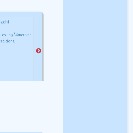
El huipil
hi es un gÃ©nero de
El huipil es la prenda
La chilena (gÃ©nero musical)
radicional
femenina mÃ¡s tradicional 
La chilena es un gÃ©nero
ado principalmente
la mujer indÃ­gena desde la
musical que naciÃ³ de la
dente y norte de
antigÃ¼edad. Consiste en 
mezcla entre la mÃºsica traÃ­
 y difundido
lienzo de tela doblado con
da por los marineros chilenos
nte en el mundo
una apertura para introducir
(principalmente la Cueca
omo una
cabeza.
Ver más
chilena) y la mÃºsica
ciÃ³n cultural de
tradicional mestiza de la
aÃ­s.
regiÃ³n sureÃ±a de MÃ©xico.
Ver más