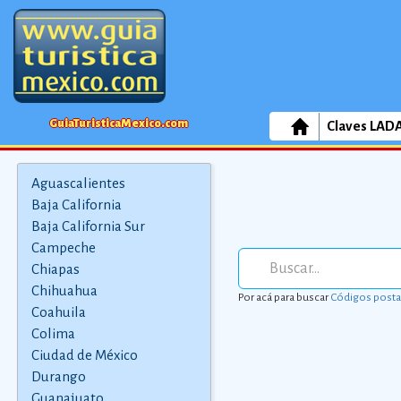
GuiaTuristicaMexico.com
Claves LAD
Aguascalientes
Baja California
Baja California Sur
Campeche
Chiapas
Chihuahua
Por acá para buscar
Códigos posta
Coahuila
Colima
Ciudad de México
Durango
Guanajuato