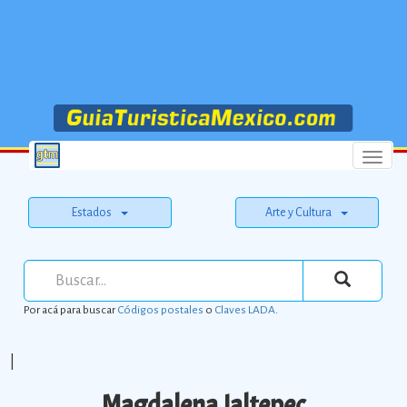
Menu
Estados
Arte y Cultura
Por acá para buscar
Códigos postales
o
Claves LADA
.
|
Magdalena Jaltepec