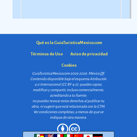
Qué es la GuiaTuristicaMexico.com
Términos de Uso
Aviso de privacidad
Cookies
GuiaTuristicaMexico.com 2005-2026. México
DF
.
Contenido disponible bajo el esquema
Atribución
4.0 Internacional (CC BY 4.0)
: puedes copiar,
modificar y compartir, incluso comercialmente,
acreditando a tu fuente;
no puedes revocar estos derechos al publicar tu
obra, ni sugerir que está relacionada con la GTM.
Ver condiciones completas
; a menos de que se
indique de otra manera.