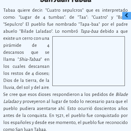
Tabaa quiere decir: "Cuatro sepulcros" que es interpretado
como: "Lugar de 4 tumbas". de "Taa": "Cuatro" y "Baa":
"Sepulcro" El pueblo fue nombrado "Tapa-baa" por el padre
abuelo "Bilade Laladao".
Lo nombró
Tapa-baa
debido a que
existe un cerro con una
pirámide de 4
descansos que se
llama "
Shia-Tabaa
" en
los cuales descansan
los restos de 4 dioses;
Dios de la tierra, de la
lluvia, del sol y del aire.
Se cree que esos dioses respondieron a los pedidos de
Bilade
Laladao
y proveyeron al lugar de todo lo necesario para que el
pueblo pudiera asentarse ahí. Esto ocurrió doscientos años
antes de la conquista. En 1521, el pueblo fue conquistado por
los españoles y desde ese momento, el pueblo fue reconocido
como San Juan Tabaa.