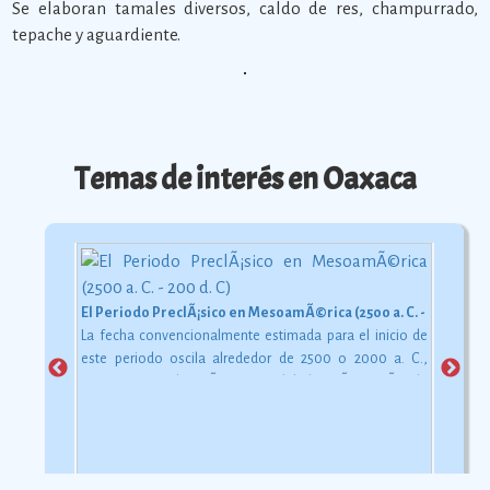
Se elaboran tamales diversos, caldo de res, champurrado,
tepache y aguardiente.
Temas de interés en Oaxaca
El Periodo PreclÃ¡sico en MesoamÃ©rica (2500 a. C. - 200 d. C)
La fecha convencionalmente estimada para el inicio de
este periodo oscila alrededor de 2500 o 2000 a. C.,
aunque esta dataciÃ³n en realidad varÃ­a segÃºn la
comarca.
Ver más