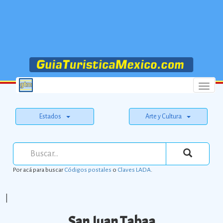
Menu
Estados
Arte y Cultura
Por acá para buscar
Códigos postales
o
Claves LADA
.
|
San Juan Tabaa