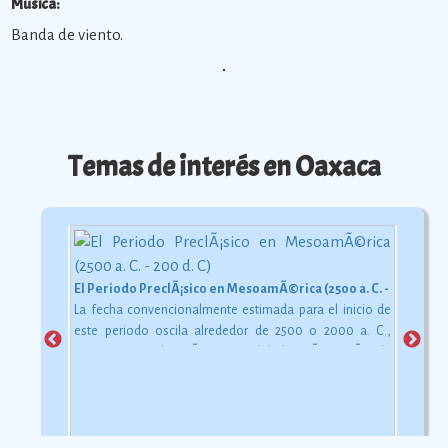
Música:
Banda de viento.
Temas de interés en Oaxaca
El Periodo PreclÃ¡sico en MesoamÃ©rica (2500 a. C. - 200 d. C)
La fecha convencionalmente estimada para el inicio de
este periodo oscila alrededor de 2500 o 2000 a. C.,
aunque esta dataciÃ³n en realidad varÃ­a segÃºn la
comarca.
Ver más