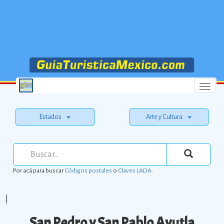
Menu
Estados
Arte y Cultura
Por acá para buscar
Códigos postales
o
Claves LADA
.
|
San Pedro y San Pablo Ayutla