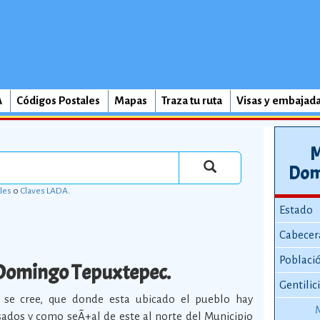
A
Códigos Postales
Mapas
Traza tu ruta
Visas y embajad
M
Dom
les
o
Claves LADA
.
Estado
Cabecer
Poblaci
Domingo Tepuxtepec.
Gentilic
 se cree, que donde esta ubicado el pueblo hay
ados y como seÃ±al de este al norte del Municipio