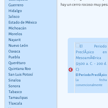
hay un cerro rocoso muy pes
Guerrero
Hidalgo
Jalisco
Estado de México
Michoacán
Morelos
Nayarit
Nuevo León
Oaxaca
Puebla
ten
Leyenda de los Temblores
 57
Querétaro
Sssh sssh... la serpiente
 que
avanzaba. Sssh sssh...
Quintana Roo
as
la serpiente de colores
San Luis Potosí
La fotografÃ­a en MÃ©xico, del Imperio de Maxi
El Periodo PreclÃ¡sico
han
recorrÃ­a la tierra. Sssh
Sinaloa
Poco tiempo
La fecha
do a
sssh... la serpiente
despuÃ©s de la
convencionalmente
Sonora
 de
parecÃ­a un arcoÃ­ris
invenciÃ³n del
estimada para el inicio
Tabasco
ás
juguetÃ³n, cuando
daguerrotipo, la nueva
de este periodo oscila
Tamaulipas
sonaba su cola de
tÃ©cnica de
alrededor de 2500 o
Tlaxcala
maraca.
producciÃ³n fue
2000 a. C., aunque esta