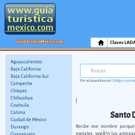
GuiaTuristicaMexico.com
Claves LAD
Aguascalientes
Baja California
Baja California Sur
Por acá para buscar
Códigos posta
Campeche
Chiapas
Chihuahua
|
Coahuila
Santo 
Colima
Ciudad de México
Recibe ese nombre porque
Durango
metales, segÃºn los antepas
Guanajuato