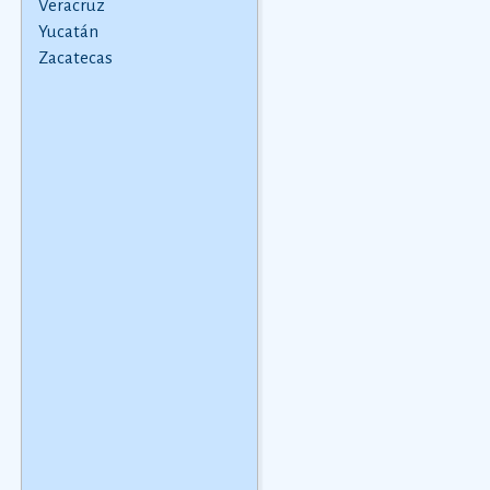
Veracruz
introducida a MÃ©xico
dataciÃ³n en realidad
Yucatán
por franceses,
varÃ­a segÃºn la
Zacatecas
norteamericanos y
comarca.
Ver más
alemanes. Hay
ejemplos de
ambrotipos desde 1845
y de daguerrotipos que
son de 1852. Se sabe
que los primero
Ver
más