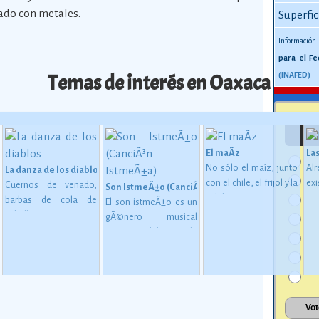
ado con metales.
Superfic
Información
para el Fe
Temas de interés en Oaxaca
(INAFED)
El maÃ­z
La
No sólo el maíz, junto
Al
La danza de los diablos
con el chile, el frijol y la
exi
Cuernos de venado,
Son IstmeÃ±o (CanciÃ³n IstmeÃ±a)
calabaza, constituye
ap
barbas de cola de
El son istmeÃ±o es un
desde épocas
1,
caballo y orejas a
gÃ©nero musical
miliano al inicio del cine
 en MesoamÃ©rica (2500 a. C. - 200 d. C)
inmemoriales la base
ca
semejanza de burro
originario del istmo de
de la alimentación del
c
conforman las
Tehuantepec, en el
mexicano.
Ver más
me
mÃ¡scaras de madera o
oriente del estado de
72
cartÃ³n de la Danza de
Oaxaca.
má
los Diablos, danza
caracterÃ­stica de los