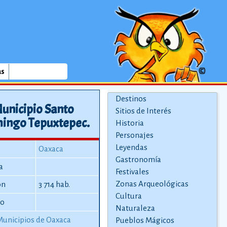
as
Destinos
unicipio Santo
Sitios de Interés
ingo Tepuxtepec.
Historia
Personajes
Leyendas
Oaxaca
Gastronomía
a
Festivales
Zonas Arqueológicas
ón
3 714 hab.
Cultura
io
Naturaleza
Municipios de Oaxaca
Pueblos Mágicos