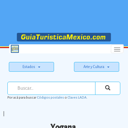
Menu
Estados
Arte y Cultura
Por acá para buscar
Códigos postales
o
Claves LADA
.
|
Yogana.