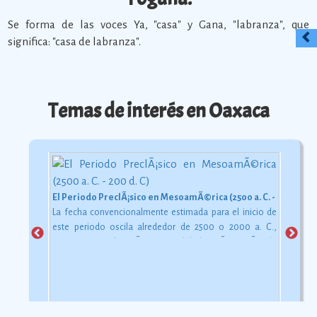
Se forma de las voces Ya, "casa" y Gana, "labranza", que
significa: "casa de labranza".
Temas de interés en Oaxaca
El Periodo PreclÃ¡sico en MesoamÃ©rica (2500 a. C. - 200 d. C)
La fecha convencionalmente estimada para el inicio de
este periodo oscila alrededor de 2500 o 2000 a. C.,
aunque esta dataciÃ³n en realidad varÃ­a segÃºn la
comarca.
Ver más