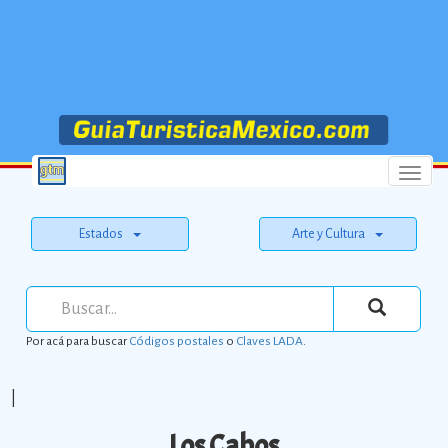
Menu
Estados
Arte y Cultura
Por acá para buscar
Códigos postales
o
Claves LADA
.
|
Los Cabos