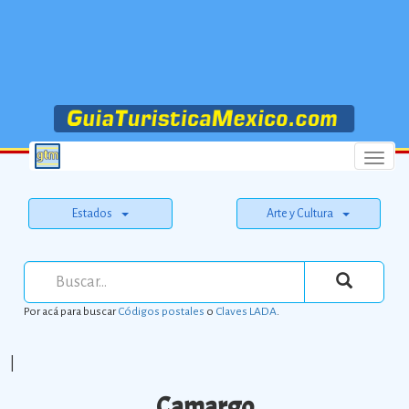
Menu
Estados
Arte y Cultura
Por acá para buscar
Códigos postales
o
Claves LADA
.
|
Camargo