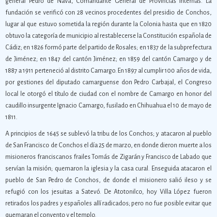
general Pedro de Nava, Comandante General de Provincias Internas. La
fundación se verificó con 28 vecinos procedentes del presidio de Conchos,
lugar al que estuvo sometida la región durante la Colonia hasta que en 1820
obtuvo la categoría de municipio al restablecerse la Constitución española de
Cádiz; en 1826 formó parte del partido de Rosales; en 1837 de la subprefectura
de Jiménez; en 1847 del cantón Jiménez; en 1859 del cantón Camargo y de
1887 a 1911 perteneció al distrito Camargo. En 1897 al cumplir 100 años de vida,
por gestiones del diputado camarguense don Pedro Carbajal, el Congreso
local le otorgó el título de ciudad con el nombre de Camargo en honor del
caudillo insurgente Ignacio Camargo, fusilado en Chihuahua el 10 de mayo de
1811.
A principios de 1645 se sublevó la tribu de los Conchos; y atacaron al pueblo
de San Francisco de Conchos el día 25 de marzo, en donde dieron muerte a los
misioneros franciscanos frailes Tomás de Zigarán y Francisco de Labado que
servían la misión; quemaron la iglesia y la casa cural. Enseguida atacaron el
pueblo de San Pedro de Conchos, de donde el misionero salió ileso y se
refugió con los jesuitas a Satevó. De Atotonilco, hoy Villa López fueron
retirados los padres y españoles allí radicados; pero no fue posible evitar que
quemaran el convento y el templo.