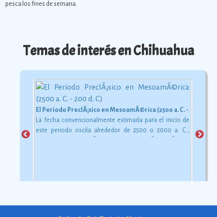
pesca los fines de semana.
Temas de interés en Chihuahua
El Periodo PreclÃ¡sico en MesoamÃ©rica (2500 a. C. - 200 d. C)
La fecha convencionalmente estimada para el inicio de
este periodo oscila alrededor de 2500 o 2000 a. C.,
aunque esta dataciÃ³n en realidad varÃ­a segÃºn la
comarca.
Ver más