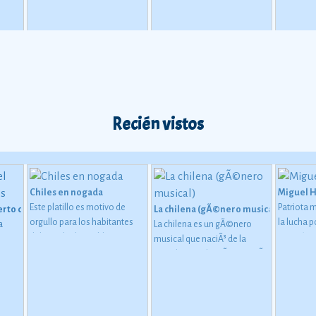
Con frecuencia se veía al jefe
de la casa acompañado de su
esposa y sus hijos cump
Recién vistos
Chiles en nogada
Miguel 
Este platillo es motivo de
Patriota 
erto de San Carlos
La chilena (gÃ©nero musical)
orgullo para los habitantes
la lucha 
a
La chilena es un gÃ©nero
del estado de Puebla, ya que
Ver más
musical que naciÃ³ de la
tiene una importante
mezcla entre la mÃºsica traÃ­
relaciÃ³n con la
da por los marineros chilenos
consumaciÃ³n de la
(principalmente la Cueca
independencia de MÃ©xico
chilena) y la mÃºsica
de la Corona espaÃ±ola, de
tradicional mestiza de la