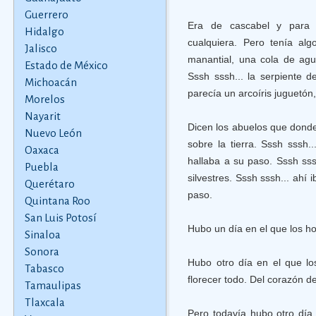
Guerrero
Era de cascabel y para 
Hidalgo
cualquiera. Pero tenía al
Jalisco
manantial, una cola de agu
Estado de México
Sssh sssh... la serpiente de
Michoacán
parecía un arcoíris juguetó
Morelos
Nayarit
Dicen los abuelos que donde
Nuevo León
sobre la tierra. Sssh sssh.
Oaxaca
hallaba a su paso. Sssh sssh
Puebla
silvestres. Sssh sssh... ah
Querétaro
paso.
Quintana Roo
San Luis Potosí
Hubo un día en el que los ho
Sinaloa
Sonora
Hubo otro día en el que lo
Tabasco
florecer todo. Del corazón de
Tamaulipas
Tlaxcala
Pero todavía hubo otro día