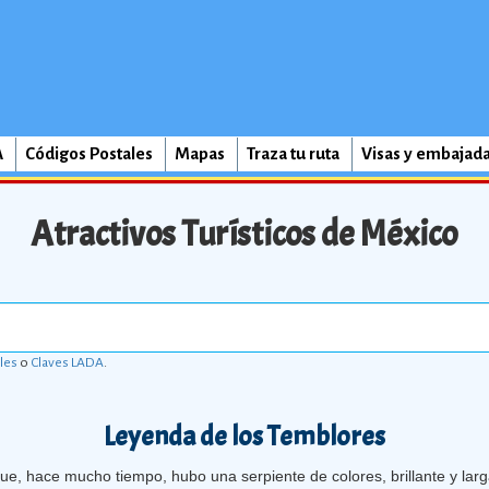
A
Códigos Postales
Mapas
Traza tu ruta
Visas y embajad
Atractivos Turísticos de México
les
o
Claves LADA
.
Leyenda de los Temblores
que, hace mucho tiempo, hubo una serpiente de colores, brillante y larg