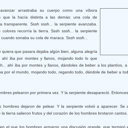
avanzar arrastraba su cuerpo como una víbora
go que la hacía distinta a las demás: una cola de
a transparente. Sssh sssh... la serpiente avanzaba.
 colores recorría la tierra. Sssh sssh... la serpiente
n, cuando sonaba su cola de maraca. Sssh sssh...
 quiera que pasara dejaba algún bien, alguna alegría
.. ahí iba por montes y llanos, mojando todo lo que
... ahí iba por montes y llanos, dándoles de beber a los plantíos, a 
í iba por el mundo, mojando todo, regando todo, dándole de beber a to
mbres pelearon por primera vez. Y la serpiente desapareció. Entonces 
s hombres dejaron de pelear. Y la serpiente volvió a aparecer. Se a
 la tierra salieron frutos y del corazón de los hombres brotaron cantos.
 en el que los hombres armaron una discusión grande, que terminó 