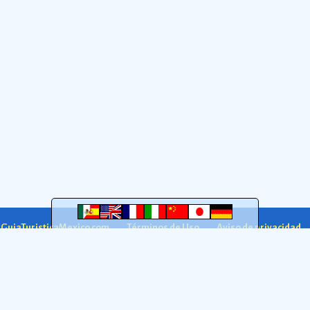
agosto de 1821.
Ver más
regiÃ³n sureÃ±a de MÃ©xico.
Ver más
a GuiaTuristicaMexico.com
Términos de Uso
Aviso de privacidad
GuiaTuristicaMexico.com 2005-2026. México
DF
.
quema
Atribución 4.0 Internacional (CC BY 4.0)
: puedes copiar, modificar y compartir, inclu
fuente;
l publicar tu obra, ni sugerir que está relacionada con la GTM.
Ver condiciones completas
;
manera.