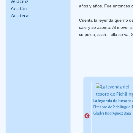
Veracruz
años y años. Fue entonces c
Yucatán
Zacatecas
Cuenta la leyenda que no des
sale y se asoma. Al mover s
su pelea, sssh... ella se va. 
na Hilaria II (1era parte)
El SeÃ±or del Encino
La leyenda del tesoro
á en un rincón se
...sin darse cuenta que era la
El tesoro de Pichilingue" 
raba Blas, el que
misma mujer de la cual los
Gladys RodrÃ­guez Baja
do, observaba a los
dos estaban enamorados,
California Sur es tierra d
res. Era un hombre de
sólo que el destino quiso que
leyendas.
Ver más
os bigotes, que tenía
una noche de esas