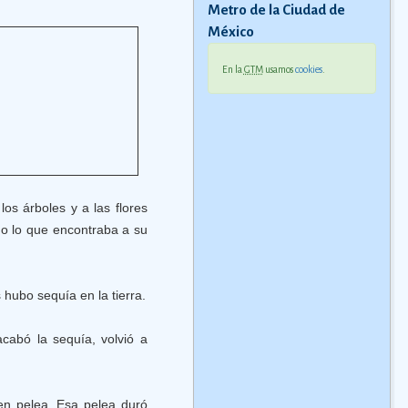
Metro de la Ciudad de
México
En la
GTM
usamos
cookies
.
los árboles y a las flores
do lo que encontraba a su
hubo sequía en la tierra.
cabó la sequía, volvió a
en pelea. Esa pelea duró