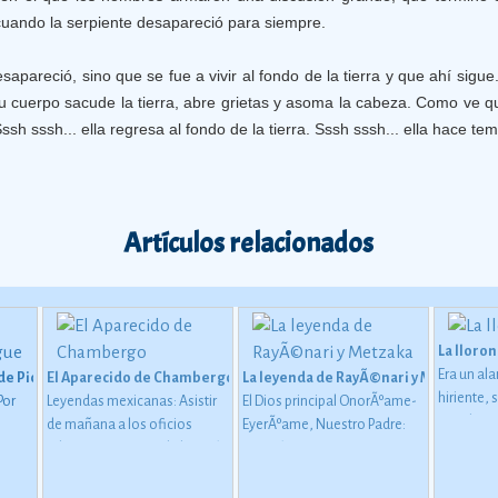
uando la serpiente desapareció para siempre.
apareció, sino que se fue a vivir al fondo de la tierra y que ahí sigu
u cuerpo sacude la tierra, abre grietas y asoma la cabeza. Como ve 
Sssh sssh... ella regresa al fondo de la tierra. Sssh sssh... ella hace te
Artículos relacionados
La lloro
Era un al
 de Pichilingue
El Aparecido de Chambergo
La leyenda de RayÃ©nari y Metzaka
hiriente,
Por
Leyendas mexicanas: Asistir
El Dios principal OnorÃºame-
sonido a
de mañana a los oficios
EyerÃºame, Nuestro Padre:
escapado 
e
religiosos, era una de las más
Ver más
una mujer
añejas costumbres entre las
más
familias aguascalentenses.