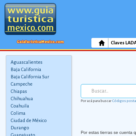
GuiaTuristicaMexico.com
Claves LAD
Aguascalientes
Baja California
Baja California Sur
Campeche
Chiapas
Chihuahua
Por acá para buscar
Códigos posta
Coahuila
Colima
Ciudad de México
Durango
Por estas tierras se cuenta 
Guanajuato