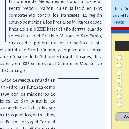
El nombre de Meoqui es en honor al General
Pedro Meoqui Mañón, quien falleció en 1865
Información
combatiendo contra los franceses. La región
para el Fe
estuvo sometida a los Presidios Militares desde
(INAFED)
fines del siglo XVII hasta el año de 1773, cuando
se estableció el Presidio Militar de San Pablo,
cuyos jefes gobernaron en lo político hasta
el partido de San Jerónimo, y empezó a funcionar
 formó parte de la Subprefectura de Rosales, diez
ales y en 1886 se integró al Cantón de Meoqui. De
trito Camargo.
Ciudad de Meoqui, situada en
 San Pedro. Fue fundada como
 1709 por los misioneros de
uienes de San Antonio de
ras rancherías habitadas por
n otros pueblos, entre ellos,
San Pedro. En 1773 el Coronel
siento de la 4ª Compañía