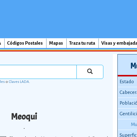
A
Códigos Postales
Mapas
Traza tu ruta
Visas y embajad
Mu
Estado
les
o
Claves LADA
.
Cabecer
Poblaci
Meoqui
Gentilic
Mu
Superfic