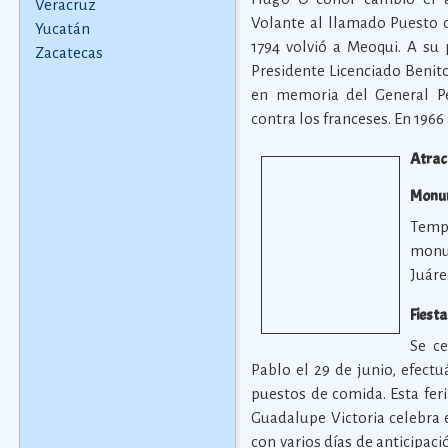
Veracruz
Volante al llamado Puesto d
Yucatán
1794 volvió a Meoqui. A su 
Zacatecas
Presidente Licenciado Benito
en memoria del General Pe
contra los franceses. En 1966
Atrac
Monum
Temp
monu
Juáre
Fiest
Se ce
Pablo el 29 de junio, efect
puestos de comida. Esta fer
Guadalupe Victoria celebra 
con varios días de anticipac