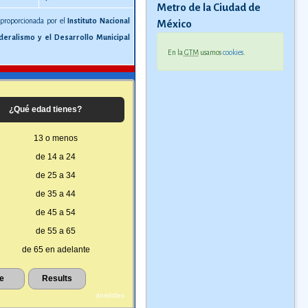
Metro de la Ciudad de
 proporcionada por el
Instituto Nacional
México
deralismo y el Desarrollo Municipal
En la
GTM
usamos
cookies
.
¿Qué edad tienes?
13 o menos
de 14 a 24
de 25 a 34
de 35 a 44
de 45 a 54
de 55 a 65
de 65 en adelante
doriddles