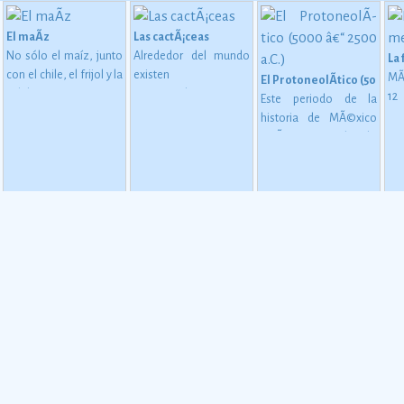
El maÃ­z
Las cactÃ¡ceas
No sólo el maíz, junto
Alrededor del mundo
La
con el chile, el frijol y la
existen
MÃ
El ProtoneolÃ­tico (5000 â€
calabaza, constituye
aproximadamente
1
Este periodo de la
desde épocas
1,400 especies de
me
historia de MÃ©xico
 en MesoamÃ©rica (2500 a. C. - 200 d. C)
inmemoriales la base
cactáceas, de las
mu
estÃ¡ considerado
de la alimentación del
cuales 913 son
oc
como una etapa de
mexicano.
Ver más
mexicanas, y de éstas
su
transiciÃ³n entre los
724 son endémicas.
Ver
gl
pueblos que se
más
al
basaban en una
esp
economÃ­a de
es
apropiaciÃ³n
la
(recolecciÃ³n, caza y
mu
pesca).
Ver más