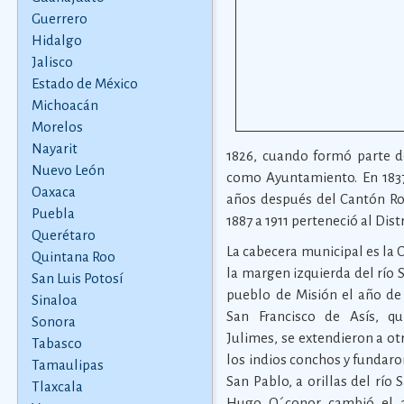
Guerrero
Hidalgo
Jalisco
Estado de México
Michoacán
Morelos
Nayarit
1826, cuando formó parte d
Nuevo León
como Ayuntamiento. En 1837
Oaxaca
años después del Cantón Ros
Puebla
1887 a 1911 perteneció al Dis
Querétaro
La cabecera municipal es la 
Quintana Roo
la margen izquierda del río
San Luis Potosí
pueblo de Misión el año de
Sinaloa
San Francisco de Asís, q
Sonora
Julimes, se extendieron a ot
Tabasco
los indios conchos y fundaro
Tamaulipas
San Pablo, a orillas del río 
Tlaxcala
Hugo O´conor cambió el a