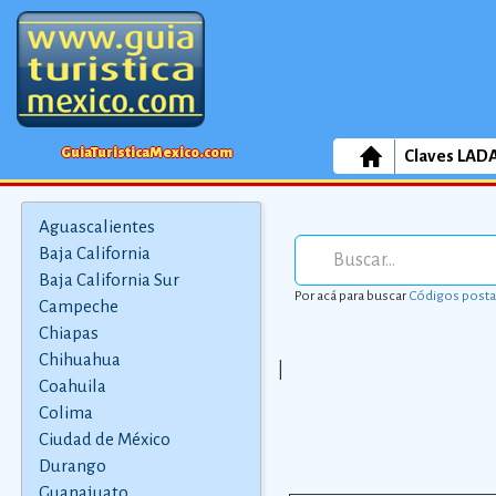
GuiaTuristicaMexico.com
Claves LAD
Aguascalientes
Baja California
Baja California Sur
Por acá para buscar
Códigos posta
Campeche
Chiapas
Chihuahua
|
Coahuila
Colima
Ciudad de México
Durango
Guanajuato