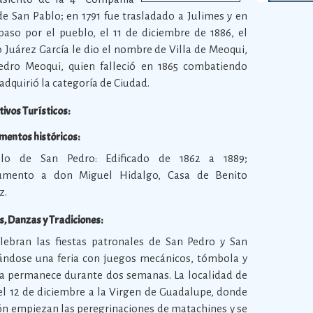
e San Pablo; en 1791 fue trasladado a Julimes y en
paso por el pueblo, el 11 de diciembre de 1886, el
 Juárez García le dio el nombre de Villa de Meoqui,
dro Meoqui, quien falleció en 1865 combatiendo
 adquirió la categoría de Ciudad.
tivos Turísticos:
entos históricos:
lo de San Pedro: Edificado de 1862 a 1889;
mento a don Miguel Hidalgo, Casa de Benito
z.
as, Danzas y Tradiciones:
lebran las fiestas patronales de San Pedro y San
uándose una feria con juegos mecánicos, tómbola y
ia permanece durante dos semanas. La localidad de
el 12 de diciembre a la Virgen de Guadalupe, donde
ión empiezan las peregrinaciones de matachines y se