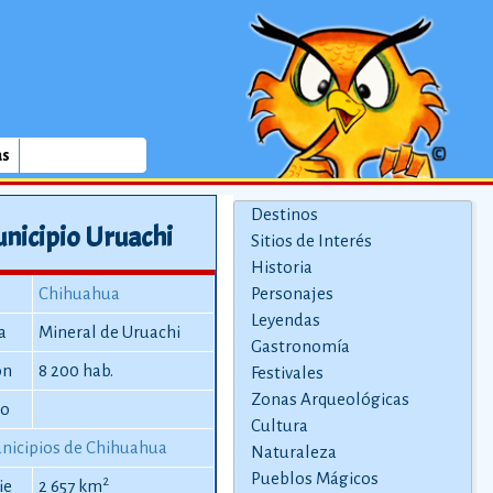
as
Destinos
nicipio Uruachi
Sitios de Interés
Historia
Chihuahua
Personajes
Leyendas
a
Mineral de Uruachi
Gastronomía
ón
8 200 hab.
Festivales
Zonas Arqueológicas
io
Cultura
nicipios de Chihuahua
Naturaleza
Pueblos Mágicos
2
ie
2 657 km