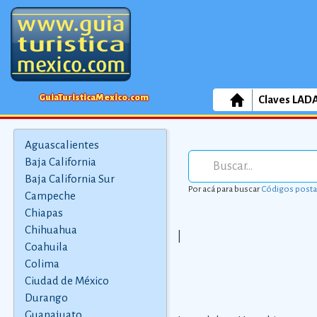
GuiaTuristicaMexico.com
Claves LAD
Aguascalientes
Baja California
Baja California Sur
Por acá para buscar
Códigos posta
Campeche
Chiapas
Chihuahua
|
Coahuila
Colima
Ciudad de México
Durango
Guanajuato