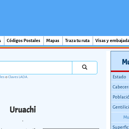
A
Códigos Postales
Mapas
Traza tu ruta
Visas y embajad
Mu
Estado
les
o
Claves LADA
.
Cabecer
Poblaci
Uruachi
Gentilic
Mu
Superfic