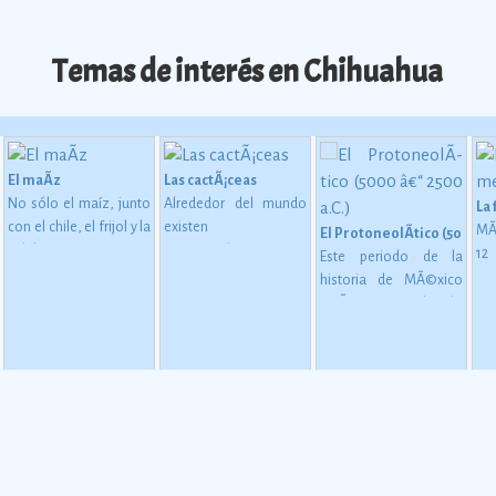
Temas de interés en Chihuahua
El maÃ­z
Las cactÃ¡ceas
No sólo el maíz, junto
Alrededor del mundo
La
con el chile, el frijol y la
existen
MÃ
El ProtoneolÃ­tico (5000 â€
calabaza, constituye
aproximadamente
1
Este periodo de la
desde épocas
1,400 especies de
me
historia de MÃ©xico
 en MesoamÃ©rica (2500 a. C. - 200 d. C)
inmemoriales la base
cactáceas, de las
mu
estÃ¡ considerado
de la alimentación del
cuales 913 son
oc
como una etapa de
mexicano.
Ver más
mexicanas, y de éstas
su
transiciÃ³n entre los
724 son endémicas.
Ver
gl
pueblos que se
más
al
basaban en una
esp
economÃ­a de
es
apropiaciÃ³n
la
(recolecciÃ³n, caza y
mu
pesca).
Ver más