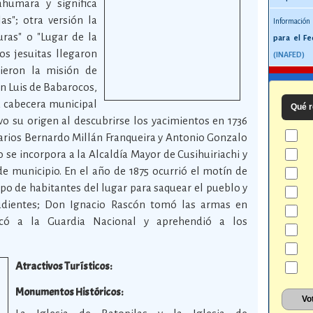
ahumara y significa
as"; otra versión la
Información
ras" o "Lugar de la
para el Fe
os jesuitas llegaron
(INAFED)
cieron la misión de
San Luis de Babarocos,
u cabecera municipal
Qué r
vo su origen al descubrirse los yacimientos en 1736
arios Bernardo Millán Franqueira y Antonio Gonzalo
 se incorpora a la Alcaldía Mayor de Cusihuiriachi y
de municipio. En el año de 1875 ocurrió el motín de
po de habitantes del lugar para saquear el pueblo y
pudientes; Don Ignacio Rascón tomó las armas en
ocó a la Guardia Nacional y aprehendió a los
Atractivos Turísticos:
Monumentos Históricos: