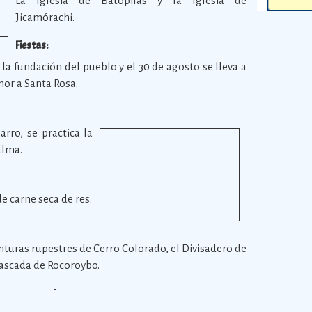
La Iglesia de Batopilas y la Iglesia de
Jicamórachi.
Fiestas:
 la fundación del pueblo y el 30 de agosto se lleva a
onor a Santa Rosa.
rro, se practica la
alma.
de carne seca de res.
nturas rupestres de Cerro Colorado, el Divisadero de
Cascada de Rocoroybo.