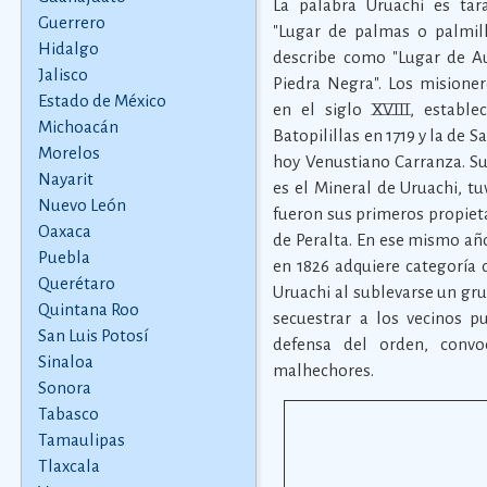
La palabra Uruachi es tar
Guerrero
"Lugar de palmas o palmill
Hidalgo
describe como "Lugar de Au
Jalisco
Piedra Negra". Los misioner
Estado de México
en el siglo XVIII, estable
Michoacán
Batopilillas en 1719 y la de 
Morelos
hoy Venustiano Carranza. S
Nayarit
es el Mineral de Uruachi, tu
Nuevo León
fueron sus primeros propiet
Oaxaca
de Peralta. En ese mismo año
Puebla
en 1826 adquiere categoría 
Querétaro
Uruachi al sublevarse un gru
Quintana Roo
secuestrar a los vecinos 
San Luis Potosí
defensa del orden, conv
Sinaloa
malhechores.
Sonora
Tabasco
Tamaulipas
Tlaxcala