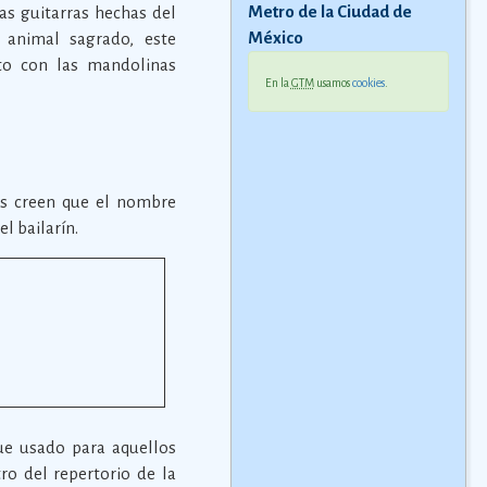
Metro de la Ciudad de
as guitarras hechas del
México
 animal sagrado, este
nto con las mandolinas
En la
GTM
usamos
cookies
.
ros creen que el nombre
l bailarín.
ue usado para aquellos
ro del repertorio de la