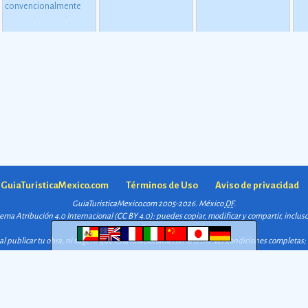
emperador
co
convencionalmente
dice, los ingredientes
Maximiliano I, quizo
mÃ
estimada para el inicio
con los que se elabora
crear una avenida que
car
de este periodo oscila
pueden encontrarse en
comunicara de forma
los
alrededor de 2500 o
la milpa, ese lugar
directa a la residencia
car
2000 a. C., aunque esta
destinado al cultivo de
Imperial con el centro
af
dataciÃ³n en realidad
vegetales.
de la capital.
Ver más
la
varÃ­a segÃºn la
comarca.
Ver más
a GuiaTuristicaMexico.com
Términos de Uso
Aviso de privacidad
GuiaTuristicaMexico.com 2005-2026. México
DF
.
quema
Atribución 4.0 Internacional (CC BY 4.0)
: puedes copiar, modificar y compartir, inclu
fuente;
l publicar tu obra, ni sugerir que está relacionada con la GTM.
Ver condiciones completas
;
manera.