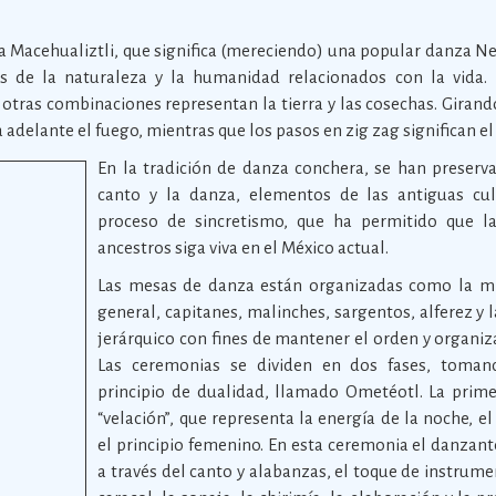
a Macehualiztli, que significa (mereciendo) una popular danza Neto
s de la naturaleza y la humanidad relacionados con la vida. L
y otras combinaciones representan la tierra y las cosechas. Girand
a adelante el fuego, mientras que los pasos en zig zag significan el
En la tradición de danza conchera, se han preservad
canto y la danza, elementos de las antiguas cu
proceso de sincretismo, que ha permitido que l
ancestros siga viva en el México actual.
Las mesas de danza están organizadas como la mil
general, capitanes, malinches, sargentos, alferez y l
jerárquico con fines de mantener el orden y organiz
Las ceremonias se dividen en dos fases, toman
principio de dualidad, llamado Ometéotl. La prim
“velación”, que representa la energía de la noche, el
el principio femenino. En esta ceremonia el danzante
a través del canto y alabanzas, el toque de instrum