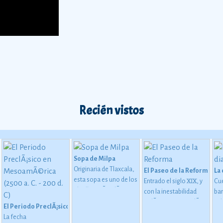
Recién vistos
Sopa de Milpa
Originaria de Tlaxcala,
iapas
El Paseo de la Reforma
La
esta sopa es uno de los
Entrado el siglo XIX, y
Cu
platillos mÃ¡s clÃ¡sicos
con la inestabilidad
bar
y con encanto de la
polÃ­tica que sacudÃ­a
cab
El Periodo PreclÃ¡sico en MesoamÃ©rica (2500 a. C. - 200 d. C)
cocina mexicana.
al paÃ­s, el entonces
se
La fecha
Como su nombre lo