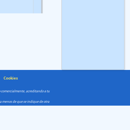
nforman las
más
siglos y medio y
¡scaras de madera o
pertenece al horizonte
tÃ³n de la Danza de
preclásico del pasado
 Diablos, danza
mesoamericano.
Ver
acterÃ­stica de los
más
rodescendientes de
Ver más
Cookies
so comercialmente, acreditando a tu
 a menos de que se indique de otra