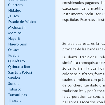
considerados paganos. Los
Guerrero
caparazón de armadillo
Hidalgo
instrumento podía ser u
Jalisco
españolas. Este nuevo ins
Estado de México
Michoacán
Morelos
Nayarit
Se cree que esta es la r
Nuevo León
proviene de las bandas de 
Oaxaca
Puebla
La danza tradicional re
Querétaro
simbólica reconquista de M
Quintana Roo
25 de 1531 en la que hoy
San Luis Potosí
coloridos disfraces, forman
Sinaloa
cuales combinan con práct
Sonora
de conchero fue dado orig
Tabasco
tradicionales y podía toca
Tamaulipas
la corporación de conche
Tlaxcala
bailarines asociados con 