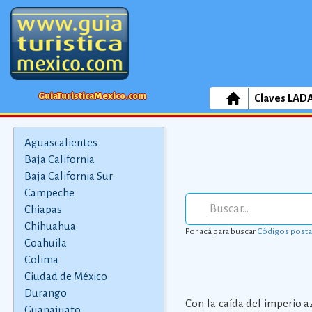
GuiaTuristicaMexico.com
Claves LAD
Aguascalientes
Baja California
Baja California Sur
Campeche
Chiapas
Chihuahua
Por acá para buscar
Códigos posta
Coahuila
Colima
Ciudad de México
Durango
Con la caída del imperio a
Guanajuato