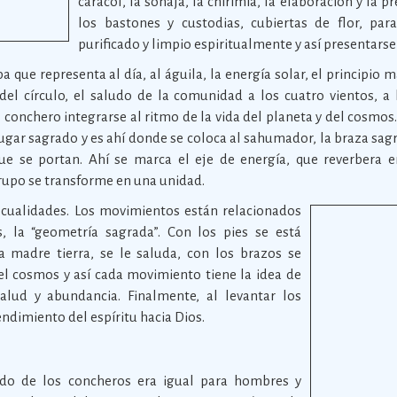
caracol, la sonaja, la chirimía, la elaboración y la 
los bastones y custodias, cubiertas de flor, par
purificado y limpio espiritualmente y así presentarse 
 que representa al día, al águila, la energía solar, el principio 
el círculo, el saludo de la comunidad a los cuatro vientos, a l
 conchero integrarse al ritmo de la vida del planeta y del cosmos.
ugar sagrado y es ahí donde se coloca al sahumador, la braza sag
ue se portan. Ahí se marca el eje de energía, que reverbera e
rupo se transforme en una unidad.
 cualidades. Los movimientos están relacionados
 la “geometría sagrada”. Con los pies se está
 madre tierra, se le saluda, con los brazos se
el cosmos y así cada movimiento tiene la idea de
salud y abundancia. Finalmente, al levantar los
ndimiento del espíritu hacia Dios.
ndo de los concheros era igual para hombres y