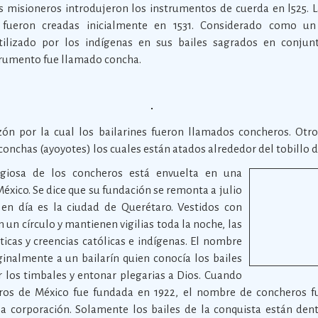
 misioneros introdujeron los instrumentos de cuerda en l525. L
 fueron creadas inicialmente en 1531. Considerado como un
tilizado por los indígenas en sus bailes sagrados en conju
trumento fue llamado concha.
azón por la cual los bailarines fueron llamados concheros. Ot
conchas (ayoyotes) los cuales están atados alrededor del tobillo de
ligiosa de los concheros está envuelta en una
éxico. Se dice que su fundación se remonta a julio
 en día es la ciudad de Querétaro. Vestidos con
 un círculo y mantienen vigilias toda la noche, las
icas y creencias católicas e indígenas. El nombre
inalmente a un bailarín quien conocía los bailes
r los timbales y entonar plegarias a Dios. Cuando
ros de México fue fundada en 1922, el nombre de concheros f
la corporación. Solamente los bailes de la conquista están dent