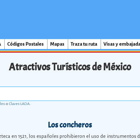
A
Códigos Postales
Mapas
Traza tu ruta
Visas y embajad
Atractivos Turísticos de México
les
o
Claves LADA
.
Los concheros
zteca en 1521, los españoles prohibieron el uso de instrumentos 