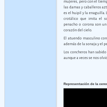
mujeres, pero con el tiempo
las damas y caballeros az
es el huipil y la enaguilla
crotálico que imita el s
penacho o corona son un 
corazón del cielo.
El atuendo masculino const
además de la sonaja y el p
Los concheros han sabido 
aunque a veces se nos olvid
Representación de la cere