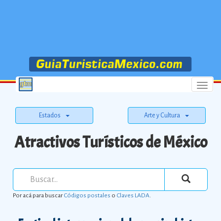
Menu
Estados
Arte y Cultura
Atractivos Turísticos de México
Por acá para buscar
Códigos postales
o
Claves LADA
.