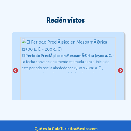
Recién vistos
El Periodo PreclÃ¡sico en MesoamÃ©rica (2500 a. C. - 200 d. C)
La fecha convencionalmente estimada para el inicio de
este periodo oscila alrededor de 2500 o 2000 a. C.,
aunque esta dataciÃ³n en realidad varÃ­a segÃºn la
comarca.
Ver más
Qué es la GuiaTuristicaMexico.com