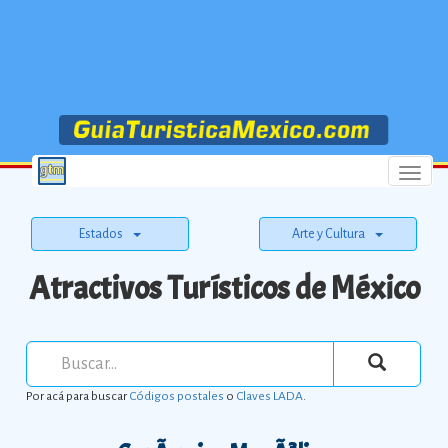
Menu
Estados
Arte y Cultura
Atractivos Turísticos de México
Por acá para buscar
Códigos postales
o
Claves LADA
.