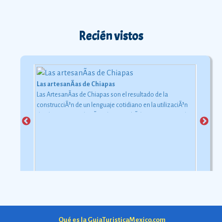
Recién vistos
Las artesanÃ­as de Chiapas
Las ArtesanÃ­as de Chiapas son el resultado de la
construcciÃ³n de un lenguaje cotidiano en la utilizaciÃ³n
de objetos con relaciÃ³n al uso simbÃ³lico y ceremonial
pero con una carga estÃ©tica y destreza admirable que
las hacen apreciadas por todos
Ver más
Qué es la GuiaTuristicaMexico.com