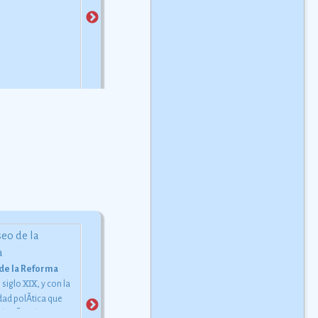
de Monterrey
Ver más
y chocolate
Ver más
Los Olmecas
El nombre que se daban a s
 de la Reforma
La danza de los diablos
mismos a quienes llamam
 siglo XIX, y con la
Cuernos de venado, barbas
olmecas se desconoce. Est
dad polÃ­tica que
de cola de caballo y orejas a
cultura duró siete siglos y
l paÃ­s, el entonces
semejanza de burro