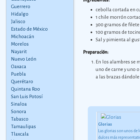
Ingredientes:
Guerrero
cebolla cortada en 
Hidalgo
1 chile morrón cort
Jalisco
300 gramos de filete
Estado de México
100 gramos de tocin
Michoacán
Sal y pimienta al gus
Morelos
Nayarit
Preparación:
Nuevo León
En los alambres se m
Oaxaca
uno de carne y uno o
Puebla
a las brazas dándole 
Querétaro
Quintana Roo
San Luis Potosí
Sinaloa
Sonora
Tabasco
pache
Glorias
Tamaulipas
ache es una bebida
Las glorias son unos de 
ria
GastronomÃ­a de Nuevo LeÃ³n
Tlaxcala
tada, obtenida por lo
dulces más representati
La cocina típica neoleonesa