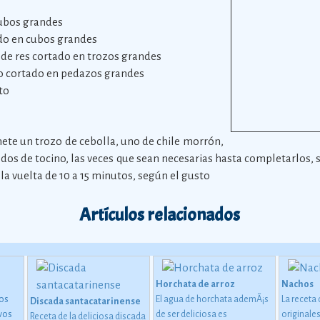
cubos grandes
ado en cubos grandes
 de res cortado en trozos grandes
o cortado en pedazos grandes
to
ete un trozo de cebolla, uno de chile morrón,
 dos de tocino, las veces que sean necesarias hasta completarlos, 
la vuelta de 10 a 15 minutos, según el gusto
Artículos relacionados
Horchata de arroz
Nachos
los
El agua de horchata ademÃ¡s
La receta
Discada santacatarinense
vos
de ser deliciosa es
originale
Receta de la deliciosa discada