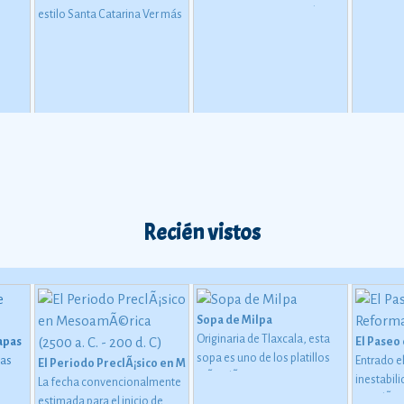
refrescante, te repone de una
estilo Santa Catarina
Ver más
salida a la ciudad o a la playa
bajo el inclemente rayo del
sol.
Recién vistos
Sopa de Milpa
Originaria de Tlaxcala, esta
iapas
El Paseo
sopa es uno de los platillos
pas
Entrado el
El Periodo PreclÃ¡sico en MesoamÃ©rica (2500 a. C. - 200 d. C)
mÃ¡s clÃ¡sicos y con encanto
inestabili
La fecha convencionalmente
de la cocina mexicana. Como
guaje
sacudÃ­a a
estimada para el inicio de