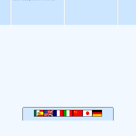
su nombre lo dice, los
Ã³n de
emperador
este periodo oscila alrededor
ingredientes con los que se
 uso
quizo cre
de 2500 o 2000 a. C., aunque
elabora pueden encontrarse
 pero
comunicar
esta dataciÃ³n en realidad
en la milpa, ese lugar
 y
a la resid
varÃ­a segÃºn la comarca.
Ver
destinado al cultivo de
las
centro de 
más
vegetales.
odos
a GuiaTuristicaMexico.com
Términos de Uso
Aviso de privacidad