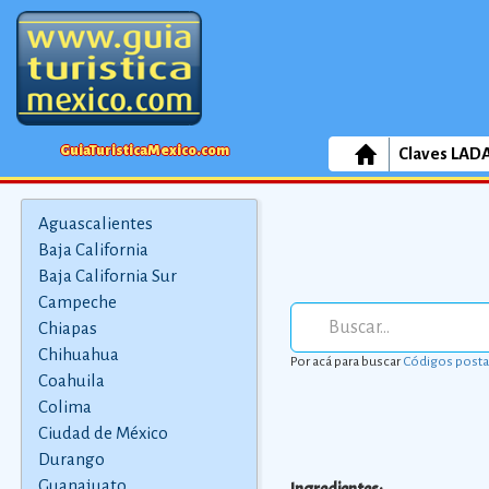
GuiaTuristicaMexico.com
Claves LAD
Aguascalientes
Baja California
Baja California Sur
Campeche
Chiapas
Chihuahua
Por acá para buscar
Códigos posta
Coahuila
Colima
Ciudad de México
Durango
Guanajuato