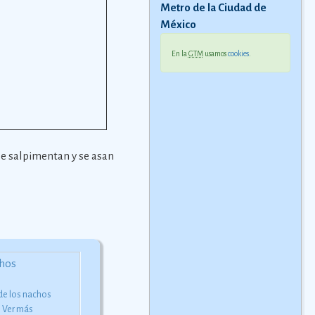
Metro de la Ciudad de
México
En la
GTM
usamos
cookies
.
se salpimentan y se asan
 de los nachos
Machaca de Monterrey
Hojarascas de Montemo
s
Ver más
REceta de la famosa machaca
Deliciosas galletas de cane