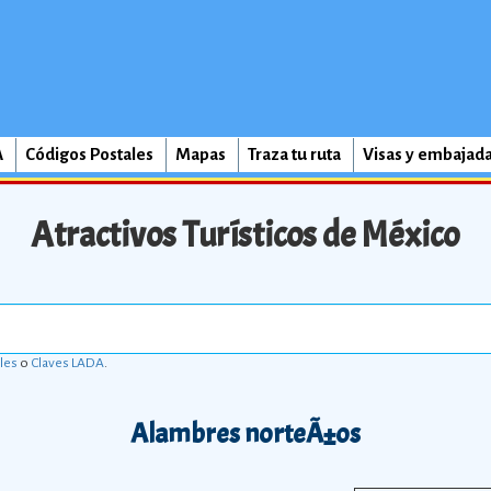
A
Códigos Postales
Mapas
Traza tu ruta
Visas y embajad
Atractivos Turísticos de México
les
o
Claves LADA
.
Alambres norteÃ±os