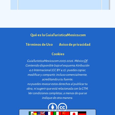
Qué es la GuiaTuristicaMexico.com
Términos de Uso
Aviso de privacidad
Cookies
GuiaTuristicaMexico.com 2005-2026. México
DF
.
Contenido disponible bajo el esquema
Atribución
4.0 Internacional (CC BY 4.0)
: puedes copiar,
modificar y compartir, incluso comercialmente,
acreditando a tu fuente;
no puedes revocar estos derechos al publicar tu
obra, ni sugerir que está relacionada con la GTM.
Ver condiciones completas
; a menos de que se
indique de otra manera.