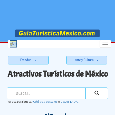
Menu
Estados
Arte y Cultura
Atractivos Turísticos de México
Por acá para buscar
Códigos postales
o
Claves LADA
.