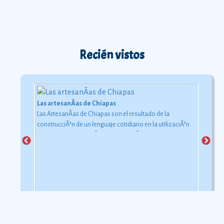
Recién vistos
Las artesanÃ­as de Chiapas
Las ArtesanÃ­as de Chiapas son el resultado de la
construcciÃ³n de un lenguaje cotidiano en la utilizaciÃ³n
de objetos con relaciÃ³n al uso simbÃ³lico y ceremonial
pero con una carga estÃ©tica y destreza admirable que
las hacen apreciadas por todos
Ver más