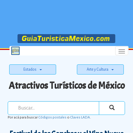
Menu
Estados
Arte y Cultura
Atractivos Turísticos de México
Por acá para buscar
Códigos postales
o
Claves LADA
.