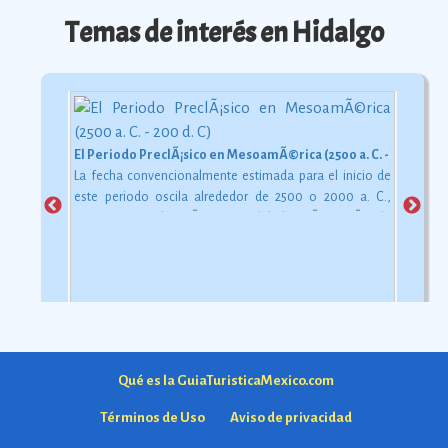
Temas de interés en Hidalgo
El Periodo PreclÃ¡sico en MesoamÃ©rica (2500 a. C. - 200 d. C)
La fecha convencionalmente estimada para el inicio de
este periodo oscila alrededor de 2500 o 2000 a. C.,
aunque esta dataciÃ³n en realidad varÃ­a segÃºn la
comarca.
Ver más
Qué es la GuiaTuristicaMexico.com
Términos de Uso
Aviso de privacidad