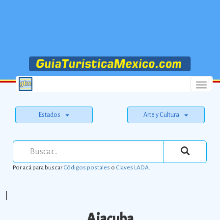
Menu
Estados
Arte y Cultura
Por acá para buscar
Códigos postales
o
Claves LADA
.
|
Ajacuba