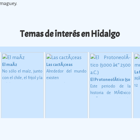
e maguey.
Temas de interés en Hidalgo
El maÃ­z
Las cactÃ¡ceas
No sólo el maíz, junto
Alrededor del mundo
La
con el chile, el frijol y la
existen
MÃ
El ProtoneolÃ­tico (5000 â€
calabaza, constituye
aproximadamente
1
Este periodo de la
desde épocas
1,400 especies de
me
historia de MÃ©xico
 en MesoamÃ©rica (2500 a. C. - 200 d. C)
inmemoriales la base
cactáceas, de las
mu
estÃ¡ considerado
de la alimentación del
cuales 913 son
oc
como una etapa de
mexicano.
Ver más
mexicanas, y de éstas
su
transiciÃ³n entre los
724 son endémicas.
Ver
gl
pueblos que se
más
al
basaban en una
esp
economÃ­a de
es
apropiaciÃ³n