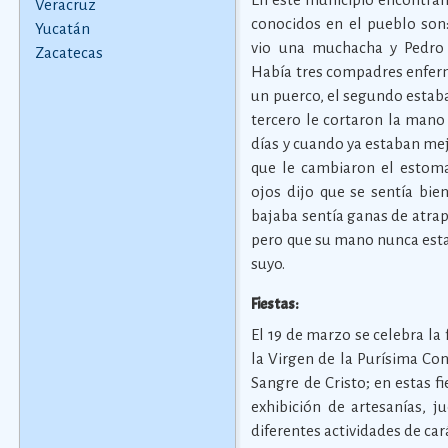
Veracruz
conocidos en el pueblo son
Yucatán
vio una muchacha y Pedro 
Zacatecas
Había tres compadres enferm
un puerco, el segundo estaba
tercero le cortaron la mano
días y cuando ya estaban me
que le cambiaron el estoma
ojos dijo que se sentía bie
bajaba sentía ganas de atrap
pero que su mano nunca estab
suyo.
Fiestas:
El 19 de marzo se celebra la 
la Virgen de la Purísima Conc
Sangre de Cristo; en estas f
exhibición de artesanías, j
diferentes actividades de cará