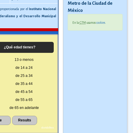
Metro de la Ciudad de
 proporcionada por el
Instituto Nacional
México
deralismo y el Desarrollo Municipal
En la
GTM
usamos
cookies
.
¿Qué edad tienes?
13 o menos
de 14 a 24
de 25 a 34
de 35 a 44
de 45 a 54
de 55 a 65
de 65 en adelante
doriddles