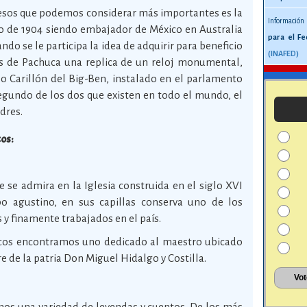
esos que podemos considerar más importantes es la
Información
ño de 1904 siendo embajador de México en Australia
para el Fe
do se le participa la idea de adquirir para beneficio
(INAFED)
es de Pachuca una replica de un reloj monumental,
 Carillón del Big-Ben, instalado en el parlamento
segundo de los dos que existen en todo el mundo, el
dres.
cos:
e se admira en la Iglesia construida en el siglo XVI
o agustino, en sus capillas conserva uno de los
 y finamente trabajados en el país.
cos encontramos uno dedicado al maestro ubicado
re de la patria Don Miguel Hidalgo y Costilla.
os una variedad de leyendas y cuentos. De los más