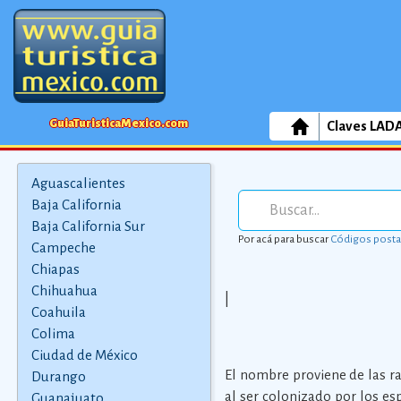
GuiaTuristicaMexico.com
Claves LAD
Aguascalientes
Baja California
Baja California Sur
Por acá para buscar
Códigos posta
Campeche
Chiapas
Chihuahua
|
Coahuila
Colima
Ciudad de México
El nombre proviene de las ra
Durango
al ser colonizado por los e
Guanajuato