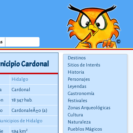
as
Destinos
nicipio Cardonal
Sitios de Interés
Historia
Hidalgo
Personajes
Leyendas
a
Cardonal
Gastronomía
ón
18 347 hab.
Festivales
Zonas Arqueológicas
io
CardonaleÃ±o (a)
Cultura
unicipios de Hidalgo
Naturaleza
Pueblos Mágicos
2
ie
594 km