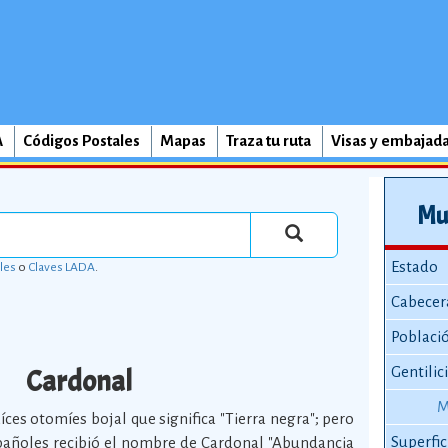
A
Códigos Postales
Mapas
Traza tu ruta
Visas y embajad
Mu
Estado
les
o
Claves LADA
.
Cabecer
Poblaci
Cardonal
Gentilic
M
íces otomíes bojal que significa "Tierra negra"; pero
Superfic
spañoles recibió el nombre de Cardonal "Abundancia