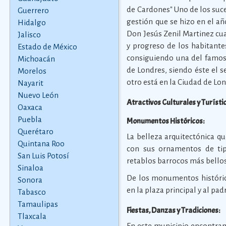
de Cardones" Uno de los suc
Guerrero
gestión que se hizo en el a
Hidalgo
Don Jesús Zenil Martinez cuan
Jalisco
y progreso de los habitant
Estado de México
consiguiendo una del famoso
Michoacán
de Londres, siendo éste el 
Morelos
otro está en la Ciudad de Lon
Nayarit
Nuevo León
Atractivos Culturales y Turísti
Oaxaca
Puebla
Monumentos Históricos:
Querétaro
La belleza arquitectónica qu
Quintana Roo
con sus ornamentos de tip
San Luis Potosí
retablos barrocos más bellos
Sinaloa
De los monumentos históri
Sonora
en la plaza principal y al pad
Tabasco
Tamaulipas
Fiestas, Danzas y Tradiciones:
Tlaxcala
En este municipio encontram