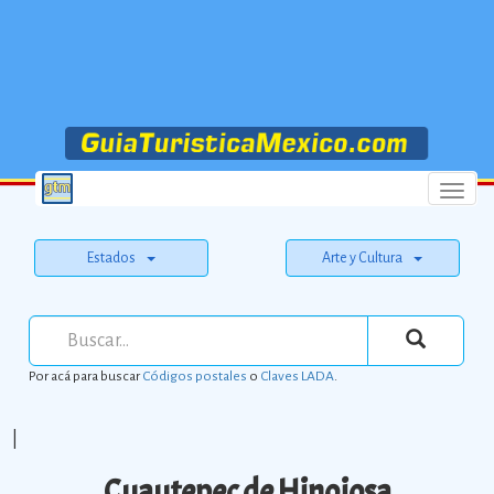
Menu
Estados
Arte y Cultura
Por acá para buscar
Códigos postales
o
Claves LADA
.
|
Cuautepec de Hinojosa