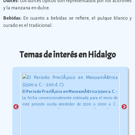
Dulces:
Los dulces típicos son representados por los acitrones
y la manzana en dulce.
Bebidas:
En cuanto a bebidas se refiere, el pulque blanco y
curado es el tradicional.
Temas de interés en Hidalgo
El Periodo PreclÃ¡sico en MesoamÃ©rica (2500 a. C. - 200 d. C)
La fecha convencionalmente estimada para el inicio de
este periodo oscila alrededor de 2500 o 2000 a. C.,
aunque esta dataciÃ³n en realidad varÃ­a segÃºn la
comarca.
Ver más