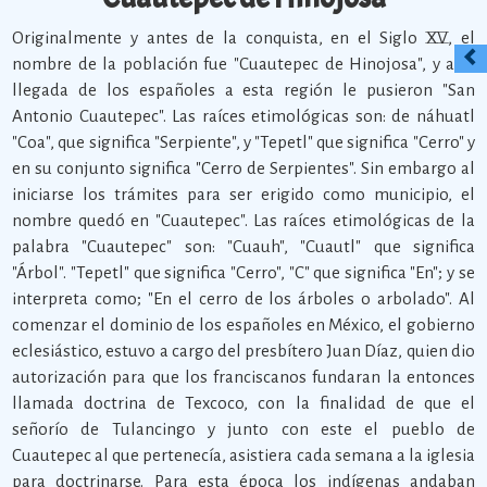
Originalmente y antes de la conquista, en el Siglo XV, el
nombre de la población fue "Cuautepec de Hinojosa", y a la
llegada de los españoles a esta región le pusieron "San
Antonio Cuautepec". Las raíces etimológicas son: de náhuatl
"Coa", que significa "Serpiente", y "Tepetl" que significa "Cerro" y
en su conjunto significa "Cerro de Serpientes". Sin embargo al
iniciarse los trámites para ser erigido como municipio, el
nombre quedó en "Cuautepec". Las raíces etimológicas de la
palabra "Cuautepec" son: "Cuauh", "Cuautl" que significa
"Árbol". "Tepetl" que significa "Cerro", "C" que significa "En"; y se
interpreta como; "En el cerro de los árboles o arbolado". Al
comenzar el dominio de los españoles en México, el gobierno
eclesiástico, estuvo a cargo del presbítero Juan Díaz, quien dio
autorización para que los franciscanos fundaran la entonces
llamada doctrina de Texcoco, con la finalidad de que el
señorío de Tulancingo y junto con este el pueblo de
Cuautepec al que pertenecía, asistiera cada semana a la iglesia
para doctrinarse. Para esta época los indígenas andaban