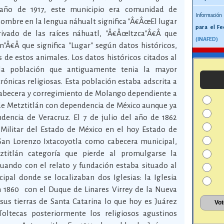
l año de 1917, este municipio era comunidad de
Información
 nombre en la lengua náhualt significa "Â€ÂœEl lugar
para el Fe
rivado de las raíces náhuatl, "Â€ÂœItzca"Â€Â que
(INAFED)
n"Â€Â que significa "Lugar" según datos históricos,
de estos animales. Los datos históricos citados al
 la población que antiguamente tenia la mayor
crónicas religiosas. Esta población estaba adscrita a
 cabecera y corregimiento de Molango dependiente a
 de Metztitlán con dependencia de México aunque ya
ndencia de Veracruz. El 7 de julio del año de 1862
 Militar del Estado de México en el hoy Estado de
San Lorenzo Ixtacoyotla como cabecera municipal,
tztitlán categoría que pierde al promulgarse la
nuando con el relato y fundación estaba situado al
ipal donde se localizaban dos Iglesias: la Iglesia
 En 1860 con el Duque de Linares Virrey de la Nueva
sus tierras de Santa Catarina lo que hoy es Juárez
oltecas posteriormente los religiosos agustinos