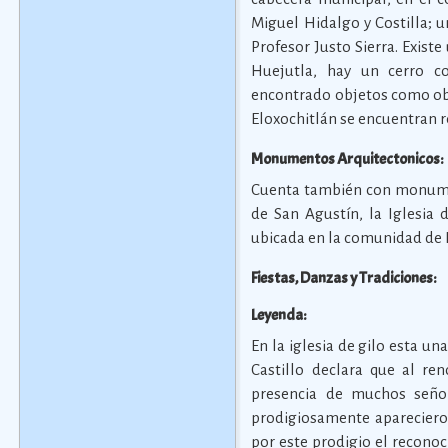
Miguel Hidalgo y Costilla; u
Profesor Justo Sierra. Exist
Huejutla, hay un cerro c
encontrado objetos como obsid
Eloxochitlán se encuentran 
Monumentos Arquitectonicos:
Cuenta también con monumen
de San Agustín, la Iglesia 
ubicada en la comunidad de 
Fiestas, Danzas y Tradiciones:
Leyenda:
En la iglesia de gilo esta un
Castillo declara que al re
presencia de muchos seño
prodigiosamente aparecieron
por este prodigio el recono