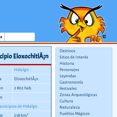
as
Destinos
ipio EloxochitlÃ¡n
Sitios de Interés
Historia
Hidalgo
Personajes
Leyendas
a
EloxochitlÃ¡n
Gastronomía
ón
2 802 hab.
Festivales
Zonas Arqueológicas
io
Cultura
unicipios de Hidalgo
Naturaleza
Pueblos Mágicos
2
ie
238 km