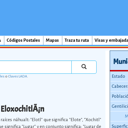
A
Códigos Postales
Mapas
Traza tu ruta
Visas y embajad
Munic
Estado
les
o
Claves LADA
.
Cabecer
Poblaci
EloxochitlÃ¡n
Gentilic
M
aíces náhualt: "Elotl" que significa "Elote", "Xochitl"
Superfic
que significa "Lugar" y en conjunto significa: "Lugar de