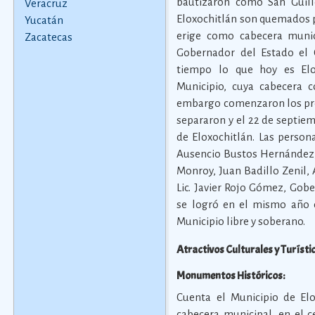
bautizaron como San Guill
Veracruz
Eloxochitlán son quemados p
Yucatán
erige como cabecera munic
Zacatecas
Gobernador del Estado el 
tiempo lo que hoy es Elo
Municipio, cuya cabecera c
embargo comenzaron los prob
separaron y el 22 de septie
de Eloxochitlán. Las person
Ausencio Bustos Hernández, 
Monroy, Juan Badillo Zenil, 
Lic. Javier Rojo Gómez, Gobe
se logró en el mismo año 
Municipio libre y soberano.
Atractivos Culturales y Turísti
Monumentos Históricos:
Cuenta el Municipio de Elo
cabecera municipal, en el 