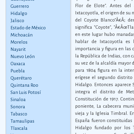
Flor de Elote". Antes de
Guerrero
Ixtacoyotla, el origen de su
Hidalgo
del Coyote Blanco"Â€Â; de
Jalisco
significa "Coyote", "Â€ÂœTla
Estado de México
en este lugar hubo manadas 
Michoacán
hablar de Ixtacoyotla es
Morelos
importancia y figura en las 
Nayarit
la República de Indias, con
Nuevo León
su vez de la alcaldía mayor
Oaxaca
para 1804 figura en la inte
Puebla
erígese el segundo distrito
Querétaro
Hidalgo. Entonces aparece 
Quintana Roo
integra el distrito de Me
San Luis Potosí
Constitución de 1917. Conti
Sinaloa
poniente, La cabecera munic
Sonora
vieja y la Iglesia Timbral.
Tabasco
España fueron constituidas 
Tamaulipas
Hidalgo fundado por los T
Tlaxcala