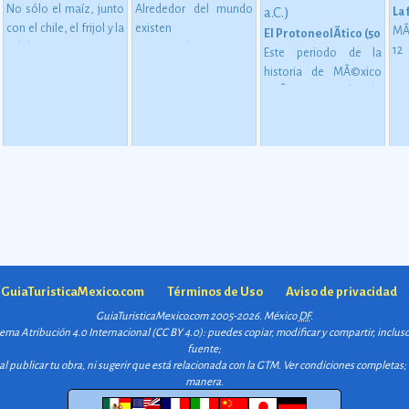
No sólo el maíz, junto
Alrededor del mundo
La
con el chile, el frijol y la
existen
MÃ
El ProtoneolÃ­tico (5000 â€
calabaza, constituye
aproximadamente
1
Este periodo de la
desde épocas
1,400 especies de
me
historia de MÃ©xico
 en MesoamÃ©rica (2500 a. C. - 200 d. C)
inmemoriales la base
cactáceas, de las
mu
estÃ¡ considerado
de la alimentación del
cuales 913 son
oc
como una etapa de
mexicano.
Ver más
mexicanas, y de éstas
su
transiciÃ³n entre los
724 son endémicas.
Ver
gl
pueblos que se
más
al
basaban en una
esp
economÃ­a de
es
apropiaciÃ³n
la
(recolecciÃ³n, caza y
mu
pesca).
Ver más
a GuiaTuristicaMexico.com
Términos de Uso
Aviso de privacidad
GuiaTuristicaMexico.com 2005-2026. México
DF
.
quema
Atribución 4.0 Internacional (CC BY 4.0)
: puedes copiar, modificar y compartir, inclu
fuente;
l publicar tu obra, ni sugerir que está relacionada con la GTM.
Ver condiciones completas
;
manera.