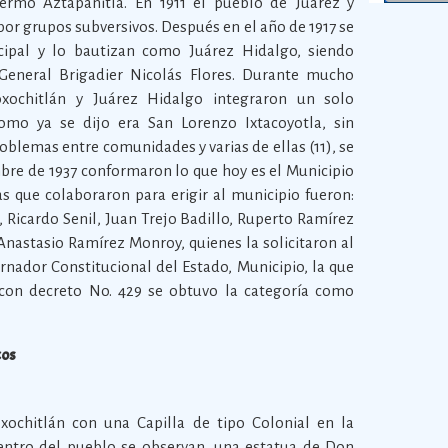
ermo Aztapanitla. En 1911 el pueblo de Juárez y
or grupos subversivos. Después en el año de 1917 se
ipal y lo bautizan como Juárez Hidalgo, siendo
General Brigadier Nicolás Flores. Durante mucho
xochitlán y Juárez Hidalgo integraron un solo
omo ya se dijo era San Lorenzo Ixtacoyotla, sin
lemas entre comunidades y varias de ellas (11), se
mbre de 1937 conformaron lo que hoy es el Municipio
as que colaboraron para erigir al municipio fueron:
Ricardo Senil, Juan Trejo Badillo, Ruperto Ramírez
Anastasio Ramírez Monroy, quienes la solicitaron al
rnador Constitucional del Estado, Municipio, la que
con decreto No. 429 se obtuvo la categoría como
cos
xochitlán con una Capilla de tipo Colonial en la
centro del pueblo se observan, una estatua de Don