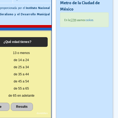
Metro de la Ciudad de
 proporcionada por el
Instituto Nacional
México
deralismo y el Desarrollo Municipal
En la
GTM
usamos
cookies
.
¿Qué edad tienes?
13 o menos
de 14 a 24
de 25 a 34
de 35 a 44
de 45 a 54
de 55 a 65
de 65 en adelante
doriddles