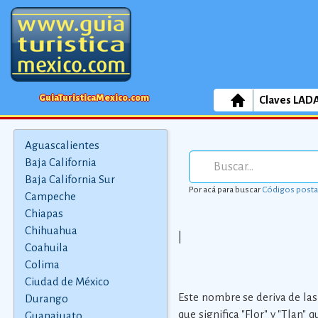
GuiaTuristicaMexico.com
Claves LAD
Aguascalientes
Baja California
Baja California Sur
Por acá para buscar
Códigos posta
Campeche
Chiapas
Chihuahua
|
Coahuila
Colima
Ciudad de México
Este nombre se deriva de las r
Durango
que significa "Flor" y "Tlan" 
Guanajuato