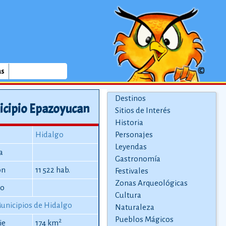
as
Destinos
icipio Epazoyucan
Sitios de Interés
Historia
Hidalgo
Personajes
Leyendas
a
Gastronomía
ón
11 522 hab.
Festivales
Zonas Arqueológicas
io
Cultura
unicipios de Hidalgo
Naturaleza
Pueblos Mágicos
2
ie
174 km