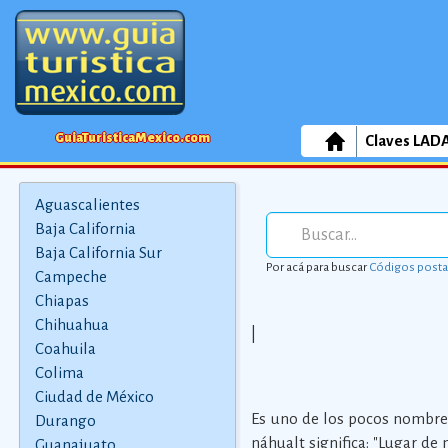
GuiaTuristicaMexico.com
Claves LAD
Aguascalientes
Baja California
Baja California Sur
Por acá para buscar
Códigos posta
Campeche
Chiapas
Chihuahua
|
Coahuila
Colima
Ciudad de México
Es uno de los pocos nombres
Durango
náhualt significa: "Lugar de
Guanajuato