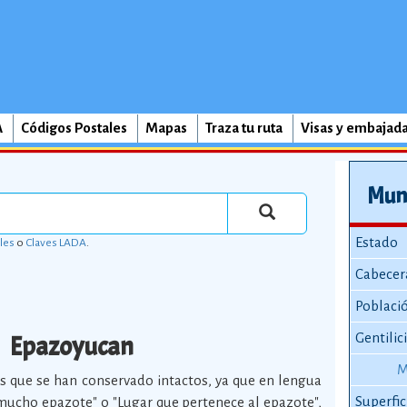
A
Códigos Postales
Mapas
Traza tu ruta
Visas y embajad
Mun
Estado
les
o
Claves LADA
.
Cabecer
Poblaci
Epazoyucan
Gentilic
M
 que se han conservado intactos, ya que en lengua
Superfic
 mucho epazote" o "Lugar que pertenece al epazote",