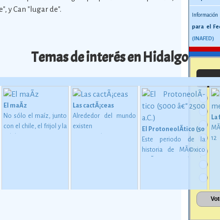
", y Can "lugar de".
Información
para el Fe
(INAFED)
Temas de interés en Hidalgo
El maÃ­z
Las cactÃ¡ceas
No sólo el maíz, junto
Alrededor del mundo
La
con el chile, el frijol y la
existen
MÃ
El ProtoneolÃ­tico (5000 â€
calabaza, constituye
aproximadamente
1
Este periodo de la
desde épocas
1,400 especies de
me
historia de MÃ©xico
 en MesoamÃ©rica (2500 a. C. - 200 d. C)
inmemoriales la base
cactáceas, de las
mu
estÃ¡ considerado
de la alimentación del
cuales 913 son
oc
como una etapa de
mexicano.
Ver más
mexicanas, y de éstas
su
transiciÃ³n entre los
724 son endémicas.
Ver
gl
pueblos que se
más
al
basaban en una
esp
economÃ­a de