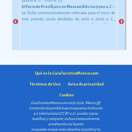
El Periodo PreclÃ¡sico en MesoamÃ©rica (2500 a. C. - 200 d. C)
La fecha convencionalmente estimada para el inicio de
este periodo oscila alrededor de 2500 o 2000 a. C.,
aunque esta dataciÃ³n en realidad varÃ­a segÃºn la
comarca.
Ver más
Qué es la GuiaTuristicaMexico.com
Términos de Uso
Aviso de privacidad
Cookies
GuiaTuristicaMexico.com 2005-2026. México
DF
.
Contenido disponible bajo el esquema
Atribución
4.0 Internacional (CC BY 4.0)
: puedes copiar,
modificar y compartir, incluso comercialmente,
acreditando a tu fuente;
no puedes revocar estos derechos al publicar tu