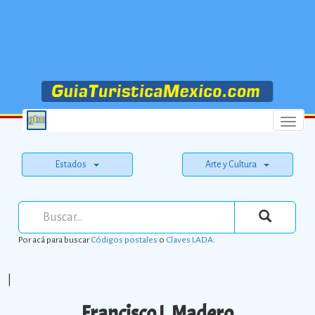
Menu
Estados
Arte y Cultura
Por acá para buscar
Códigos postales
o
Claves LADA
.
|
Francisco I. Madero