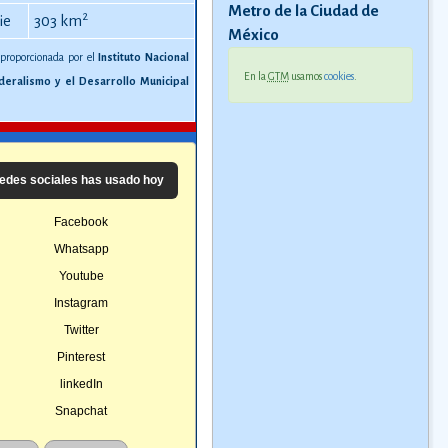
Metro de la Ciudad de
2
ie
303 km
México
 proporcionada por el
Instituto Nacional
En la
GTM
usamos
cookies
.
deralismo y el Desarrollo Municipal
edes sociales has usado hoy
Facebook
Whatsapp
Youtube
Instagram
Twitter
Pinterest
linkedIn
Snapchat