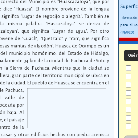
correcto del Municipio es "Huascazaloya", que por
Superfic
 dice "Huasca". El nombre proviene de la lengua
significa "Lugar de regocijo o alegría". También se
Información
la misma palabra "Hascazaloya" se deriva de
para el Fe
zaloyan", que significa "Lugar de agua". Por otro
(INAFED)
viene de "Cuach", "Quetzalo" y "Yan", que significa
ciosas mantas de algodón". Huasca de Ocampo es un
 del municipio homónimo, del Estado de Hidalgo,
Qué r
imadamente 34 km de la ciudad de Pachuca de Soto y
 la Sierra de Pachuca. Mientras que la ciudad se
lera, gran parte del territorio municipal se ubica en
 de la ciudad.
El pueblo de Huasca se encuentra en el
de Pachuca,
l valle de
rodeada por
ón baja. Al
e, el paisaje
centro de la
 casas y otros edificios hechos con piedra arenisca