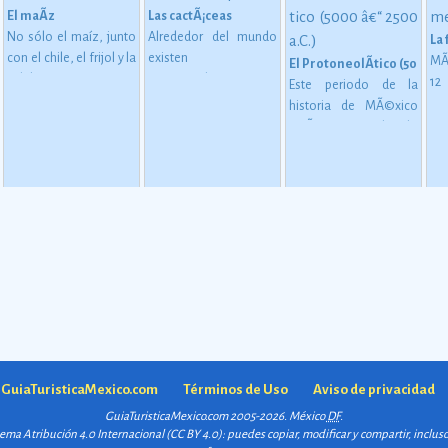
El maÃ­z
Las cactÃ¡ceas
No sólo el maíz, junto
Alrededor del mundo
La
con el chile, el frijol y la
existen
MÃ
El ProtoneolÃ­tico (5000 â€
calabaza, constituye
aproximadamente
1
Este periodo de la
desde épocas
1,400 especies de
me
historia de MÃ©xico
 en MesoamÃ©rica (2500 a. C. - 200 d. C)
inmemoriales la base
cactáceas, de las
mu
estÃ¡ considerado
de la alimentación del
cuales 913 son
oc
como una etapa de
mexicano.
Ver más
mexicanas, y de éstas
su
transiciÃ³n entre los
724 son endémicas.
Ver
gl
pueblos que se
más
al
basaban en una
esp
economÃ­a de
es
apropiaciÃ³n
la
(recolecciÃ³n, caza y
mu
pesca).
Ver más
a GuiaTuristicaMexico.com
Términos de Uso
Aviso de privacidad
GuiaTuristicaMexico.com 2005-2026. México
DF
.
quema
Atribución 4.0 Internacional (CC BY 4.0)
: puedes copiar, modificar y compartir, inclu