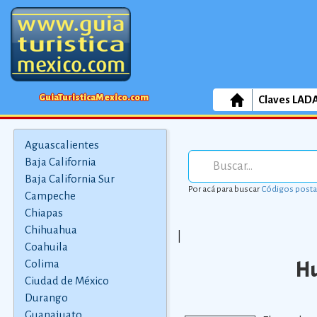
GuiaTuristicaMexico.com
Claves LAD
Aguascalientes
Baja California
Baja California Sur
Por acá para buscar
Códigos posta
Campeche
Chiapas
Chihuahua
|
Coahuila
Hu
Colima
Ciudad de México
Durango
Guanajuato