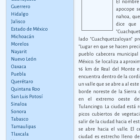
El nombre 
Guerrero
apocope se
Hidalgo
nahoa, que 
Jalisco
dice que 
Estado de México
"Cuachquet
Michoacán
lado "Cuachquetzaloyan" pro
Morelos
"Lugar en que se hacen pre
Nayarit
pueblo cabecera municipal
Nuevo León
México. Se localiza a aprox
Oaxaca
16 km de Real del Monte en
Puebla
encuentra dentro de la cordil
Querétaro
un valle que se abre a al este
Quintana Roo
borde noreste de la Sierra 
San Luis Potosí
en el extremo oeste de
Sinaloa
Tulancingo. La ciudad está 
Sonora
picos cubiertos de vegetaci
Tabasco
salir de la ciudad hacia el est
Tamaulipas
se abre hacia el valle. El 
Tlaxcala
ciudad es estrecho lleno de