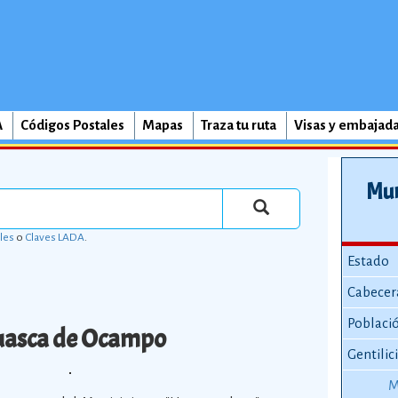
A
Códigos Postales
Mapas
Traza tu ruta
Visas y embajad
Mun
les
o
Claves LADA
.
Estado
Cabecer
Poblaci
asca de Ocampo
Gentilic
M