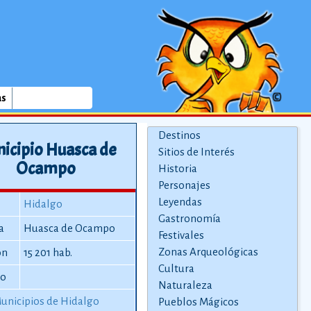
as
Destinos
icipio Huasca de
Sitios de Interés
Ocampo
Historia
Personajes
Leyendas
Hidalgo
Gastronomía
a
Huasca de Ocampo
Festivales
Zonas Arqueológicas
ón
15 201 hab.
Cultura
io
Naturaleza
unicipios de Hidalgo
Pueblos Mágicos