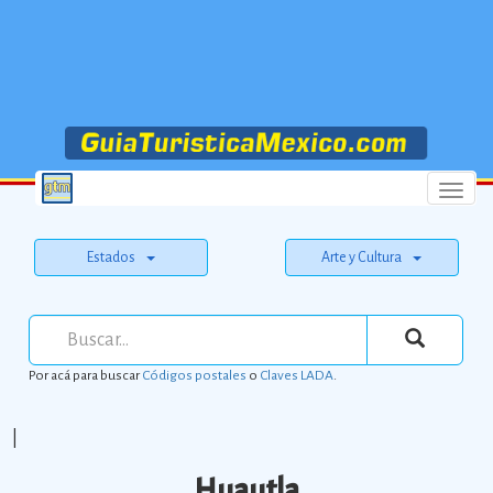
Menu
Estados
Arte y Cultura
Por acá para buscar
Códigos postales
o
Claves LADA
.
|
Huautla