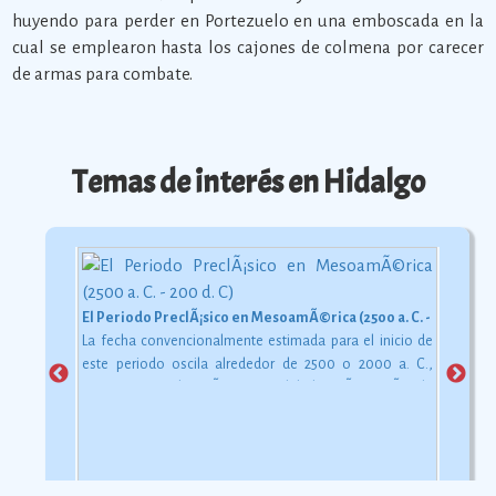
huyendo para perder en Portezuelo en una emboscada en la
cual se emplearon hasta los cajones de colmena por carecer
de armas para combate.
Temas de interés en Hidalgo
El Periodo PreclÃ¡sico en MesoamÃ©rica (2500 a. C. - 200 d. C)
La fecha convencionalmente estimada para el inicio de
este periodo oscila alrededor de 2500 o 2000 a. C.,
aunque esta dataciÃ³n en realidad varÃ­a segÃºn la
comarca.
Ver más