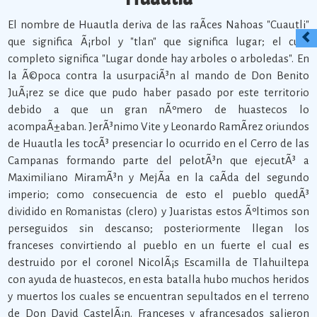
El nombre de Huautla deriva de las raÃ­ces Nahoas "Cuautli"
que significa Ã¡rbol y "tlan" que significa lugar; el cual
completo significa "Lugar donde hay arboles o arboledas". En
la Ã©poca contra la usurpaciÃ³n al mando de Don Benito
JuÃ¡rez se dice que pudo haber pasado por este territorio
debido a que un gran nÃºmero de huastecos lo
acompaÃ±aban. JerÃ³nimo Vite y Leonardo RamÃ­rez oriundos
de Huautla les tocÃ³ presenciar lo ocurrido en el Cerro de las
Campanas formando parte del pelotÃ³n que ejecutÃ³ a
Maximiliano MiramÃ³n y MejÃ­a en la caÃ­da del segundo
imperio; como consecuencia de esto el pueblo quedÃ³
dividido en Romanistas (clero) y Juaristas estos Ãºltimos son
perseguidos sin descanso; posteriormente llegan los
franceses convirtiendo al pueblo en un fuerte el cual es
destruido por el coronel NicolÃ¡s Escamilla de Tlahuiltepa
con ayuda de huastecos, en esta batalla hubo muchos heridos
y muertos los cuales se encuentran sepultados en el terreno
de Don David CastelÃ¡n. Franceses y afrancesados salieron