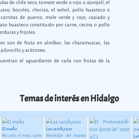
das de chile seco, tomate verde o rojo o ajonjolí, el
queso, bocoles, chorizo, el xohol, pollo huasteco o
 carnitas de puerco, mole verde y rojo, capiado y
to huasteco constituido por carne, cecina o pollo
erduras y frijoles.
es son de fruta en almíbar, las charamuscas, las
piloncillo y acitrones.
uentran el aguardiente de caña con frutas de la
Temas de interés en Hidalgo
El maÃ­z
Las cactÃ¡ceas
No sólo el maíz, junto
Alrededor del mundo
La