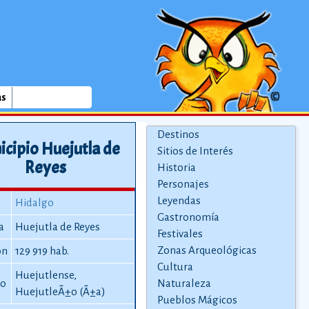
as
Destinos
cipio Huejutla de
Sitios de Interés
Reyes
Historia
Personajes
Leyendas
Hidalgo
Gastronomía
a
Huejutla de Reyes
Festivales
Zonas Arqueológicas
ón
129 919 hab.
Cultura
Huejutlense,
io
Naturaleza
HuejutleÃ±o (Ã±a)
Pueblos Mágicos