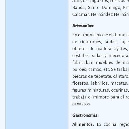
Amigos, Jilgueros, Los Dos A
Banda, Santo Domingo, Prim
Calamar, Hernández Hernánd
Artesanías:
En el municipio se elaboran 
de cinturones, faldas, faja
objetos de madera, ayates,
costales, sillas y mecedo
fabricaban muebles de ma
buroes, camas, etc. Se traba
piedras de tepetate, cántaro
floreros, lebrillos, macetas,
figuras miniaturas, ocarina
trabaja el mimbre para el r
canastos.
Gastronomía:
Alimentos:
La cocina regio