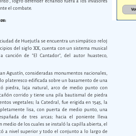
ordo", logró defender echando fuera a los invasores
nte el combate.
cos:
 ciudad de Huejutla se encuentra un simpático reloj
ncipios del siglo XX, cuenta con un sistema musical
a canción de "El Cantador", del autor huasteco,
 San Agustín, consideradas monumentos nacionales,
tilo plateresco edificada sobre un basamento de una
izó piedra, laja natural, arco de medio punto con
añón corrido y tiene una pila bautismal de piedra
tos vegetales; la Catedral, fue erigida en 1545, la
pletamente lisa, con puerta de medio punto, una
spañada de tres arcas; hacia el poniente lleva
medio de los cuales se instaló la capilla abierta, el
ó a nivel superior y todo el conjunto a lo largo de