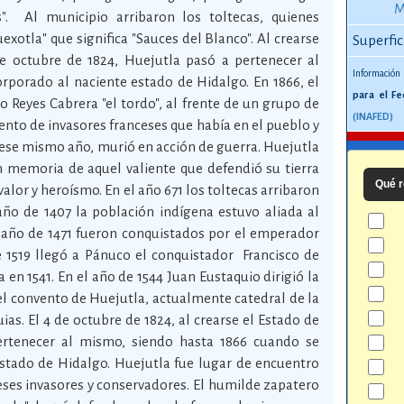
M
. Al municipio arribaron los toltecas, quienes
exotla" que significa "Sauces del Blanco". Al crearse
Superfic
de octubre de 1824, Huejutla pasó a pertenecer al
Información
orporado al naciente estado de Hidalgo. En 1866, el
para el Fe
 Reyes Cabrera "el tordo", al frente de un grupo de
(INAFED)
ento de invasores franceses que había en el pueblo y
 ese mismo año, murió en acción de guerra. Huejutla
 memoria de aquel valiente que defendió su tierra
Qué r
alor y heroísmo. En el año 671 los toltecas arribaron
 año de 1407 la población indígena estuvo aliada al
l año de 1471 fueron conquistados por el emperador
e 1519 llegó a Pánuco el conquistador Francisco de
en 1541. En el año de 1544 Juan Eustaquio dirigió la
el convento de Huejutla, actualmente catedral de la
as. El 4 de octubre de 1824, al crearse el Estado de
ertenecer al mismo, siendo hasta 1866 cuando se
Estado de Hidalgo. Huejutla fue lugar de encuentro
eses invasores y conservadores. El humilde zapatero