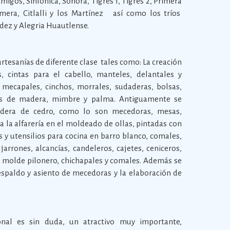
migos, Sinfónica, Sonora, Tigres 1, Tigres 2, Primera
era, Citlalli y los Martínez así como los tríos
ez y Alegria Huautlense.
artesanías de diferente clase tales como: La creación
s, cintas para el cabello, manteles, delantales y
 mecapales, cinchos, morrales, sudaderas, bolsas,
ras de madera, mimbre y palma. Antiguamente se
dera de cedro, como lo son mecedoras, mesas,
ja la alfarería en el moldeado de ollas, pintadas con
s y utensilios para cocina en barro blanco, comales,
 jarrones, alcancías, candeleros, cajetes, ceniceros,
s, molde pilonero, chichapales y comales. Además se
espaldo y asiento de mecedoras y la elaboración de
nal es sin duda, un atractivo muy importante,