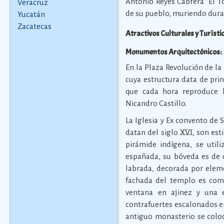
Antonio Reyes Cabrera "El T
Veracruz
de su pueblo, muriendo dura
Yucatán
Zacatecas
Atractivos Culturales y Turísti
Monumentos Arquitectónicos:
En la Plaza Revolución de la
cuya estructura data de pri
que cada hora reproduce l
Nicandro Castillo.
La Iglesia y Ex convento de
datan del siglo XVI, son es
pirámide indígena, se util
españada, su bóveda es de c
labrada, decorada por elemen
fachada del templo es com
ventana en ajinez y una e
contrafuertes escalonados en 
antiguo monasterio se coloc