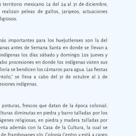
territorio mexicano. La del 24 al 31 de diciembre,
realizan peleas de gallos, jaripeos, actuaciones
eligiosos.
 más importantes para los huejutlenses son la del
manas antes de Semana Santa en donde se llevan a
indígenas los días sábado y domingo. Los jueves y
 cabo procesiones en donde los indígenas visten sus
gloria se bendicen los cántaros para agua. Las fiestas
tolo," se lleva a cabo del 31 de octubre al 2 de
esiones indígenas.
pinturas, frescos que datan de la época colonial.
turas diminutas en piedra y barro talladas por los
genes religiosas, en piedra y madera talladas por
uenta además con la Casa de la Cultura, la cual se
de Framboyanes s/n. Colonia Centro y está a cargo