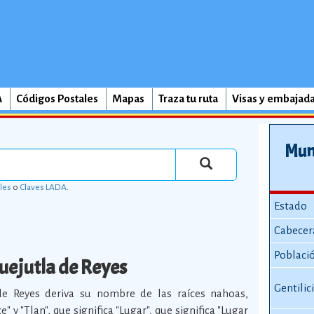
A
Códigos Postales
Mapas
Traza tu ruta
Visas y embajad
Muni
les
o
Claves LADA
.
Estado
Cabecer
Poblaci
uejutla de Reyes
Gentilic
de Reyes deriva su nombre de las raíces nahoas,
e" y "Tlan", que significa "Lugar", que significa "Lugar