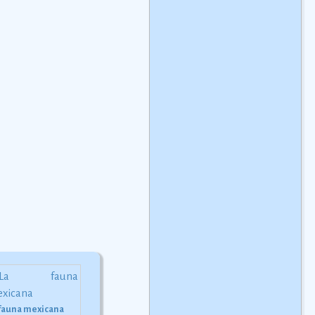
 fauna mexicana
El mur