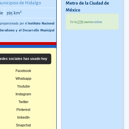
unicipios de Hidalgo
Metro de la Ciudad de
México
2
ie
395 km
En la
GTM
usamos
cookies
.
 proporcionada por el
Instituto Nacional
deralismo y el Desarrollo Municipal
edes sociales has usado hoy
Facebook
Whatsapp
Youtube
Instagram
Twitter
Pinterest
linkedIn
Snapchat