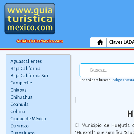
GuiaTuristicaMexico.com
Claves LAD
Aguascalientes
Baja California
Baja California Sur
Por acá para buscar
Códigos posta
Campeche
Chiapas
Chihuahua
|
Coahuila
H
Colima
Ciudad de México
El Municipio de Huejutla 
Durango
"Huexotl", que significa "Sauc
Guanajuato