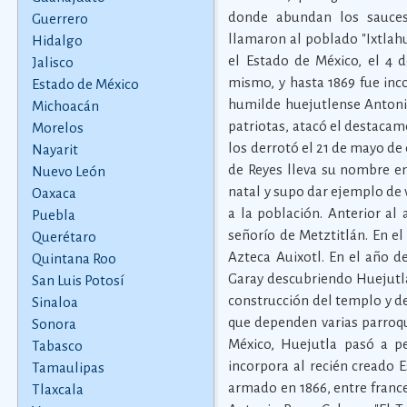
donde abundan los sauces"
Guerrero
llamaron al poblado "Ixtlahu
Hidalgo
el Estado de México, el 4 
Jalisco
mismo, y hasta 1869 fue inc
Estado de México
humilde huejutlense Antonio
Michoacán
patriotas, atacó el destacam
Morelos
los derrotó el 21 de mayo de
Nayarit
de Reyes lleva su nombre en
Nuevo León
natal y supo dar ejemplo de v
Oaxaca
a la población. Anterior al
Puebla
señorío de Metztitlán. En e
Querétaro
Azteca Auixotl. En el año d
Quintana Roo
Garay descubriendo Huejutla 
San Luis Potosí
construcción del templo y d
Sinaloa
que dependen varias parroqui
Sonora
México, Huejutla pasó a p
Tabasco
incorpora al recién creado 
Tamaulipas
armado en 1866, entre franc
Tlaxcala