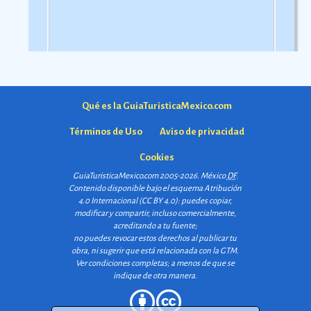
comarca.
Ver más
Qué es la GuiaTuristicaMexico.com
Términos de Uso
Aviso de privacidad
Cookies
GuiaTuristicaMexico.com 2005-2026. México
DF
.
Contenido disponible bajo el esquema
Atribución
4.0 Internacional (CC BY 4.0)
: puedes copiar,
modificar y compartir, incluso comercialmente,
acreditando a tu fuente;
no puedes revocar estos derechos al publicar tu
obra, ni sugerir que está relacionada con la GTM.
Ver condiciones completas
; a menos de que se
indique de otra manera.