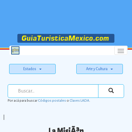
Menu
Estados
Arte y Cultura
Por acá para buscar
Códigos postales
o
Claves LADA
.
|
La MisiÃ³n