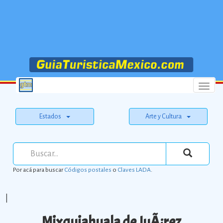
Menu
Estados
Arte y Cultura
Por acá para buscar
Códigos postales
o
Claves LADA
.
|
Mixquiahuala de JuÃ¡rez