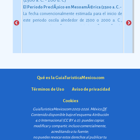
El Periodo PreclÃ¡sico en MesoamÃ©rica (2500 a. C. - 200 d. C)
La fecha convencionalmente estimada para el inicio de
este periodo oscila alrededor de 2500 o 2000 a. C.,
aunque esta dataciÃ³n en realidad varÃ­a segÃºn la
comarca.
Ver más
Qué es la GuiaTuristicaMexico.com
Términos de Uso
Aviso de privacidad
Cookies
GuiaTuristicaMexico.com 2005-2026. México
DF
.
Contenido disponible bajo el esquema
Atribución
4.0 Internacional (CC BY 4.0)
: puedes copiar,
modificar y compartir, incluso comercialmente,
acreditando a tu fuente;
no puedes revocar estos derechos al publicar tu