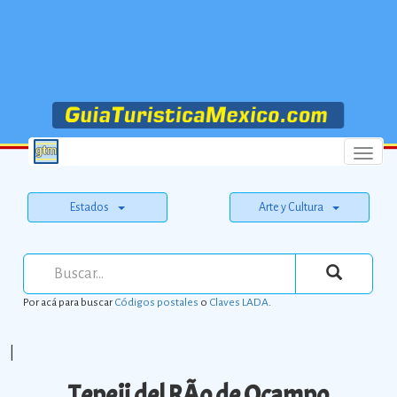
Menu
Estados
Arte y Cultura
Por acá para buscar
Códigos postales
o
Claves LADA
.
|
Tepeji del RÃ­o de Ocampo