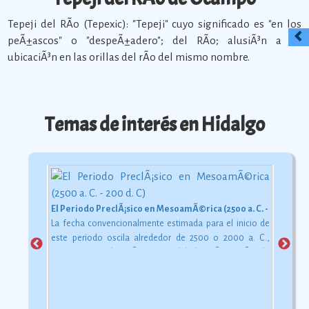
Tepeji del RÃ­o (Tepexic): "Tepeji" cuyo significado es "en los
peÃ±ascos" o "despeÃ±adero"; del RÃ­o; alusiÃ³n a su
ubicaciÃ³n en las orillas del rÃ­o del mismo nombre.
Temas de interés en Hidalgo
El Periodo PreclÃ¡sico en MesoamÃ©rica (2500 a. C. - 200 d. C)
La fecha convencionalmente estimada para el inicio de
este periodo oscila alrededor de 2500 o 2000 a. C.,
aunque esta dataciÃ³n en realidad varÃ­a segÃºn la
comarca.
Ver más