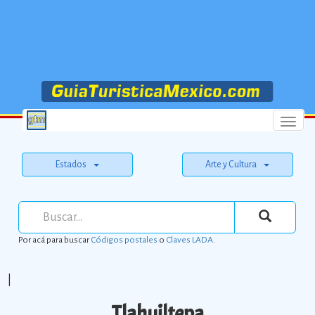
Menu
Estados
Arte y Cultura
Por acá para buscar
Códigos postales
o
Claves LADA
.
|
Tlahuiltepa