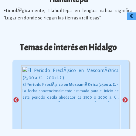
EtimolÃ³gicamente, Tlahuiltepa en lengua nahoa significa
"Lugar en donde se riegan las tierras arcillosas".
Temas de interés en Hidalgo
El Periodo PreclÃ¡sico en MesoamÃ©rica (2500 a. C. - 200 d. C)
La fecha convencionalmente estimada para el inicio de
este periodo oscila alrededor de 2500 o 2000 a. C.,
aunque esta dataciÃ³n en realidad varÃ­a segÃºn la
comarca.
Ver más