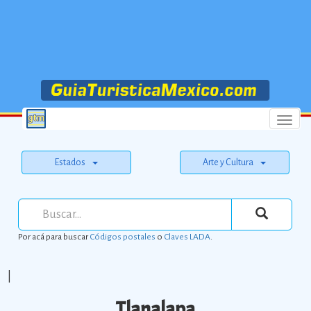
Menu
Estados
Arte y Cultura
Por acá para buscar
Códigos postales
o
Claves LADA
.
|
Tlanalapa