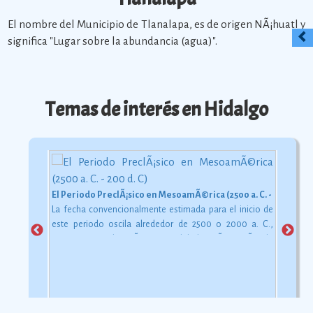
El nombre del Municipio de Tlanalapa, es de origen NÃ¡huatl y
significa "Lugar sobre la abundancia (agua)".
Temas de interés en Hidalgo
El Periodo PreclÃ¡sico en MesoamÃ©rica (2500 a. C. - 200 d. C)
La fecha convencionalmente estimada para el inicio de
este periodo oscila alrededor de 2500 o 2000 a. C.,
aunque esta dataciÃ³n en realidad varÃ­a segÃºn la
comarca.
Ver más