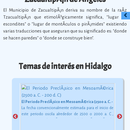
El Municipio de ZacualtipÃ¡n deriva su nombre de la raÃ­z
TzacualtipÃ¡n que etimolÃ³gicamente significa, "lugar de
escondites" o "lugar de montÃ­culos o pirÃ¡mides" existiendo
varias traducciones que aseguran que su significado es: "donde
se hacen paredes" o "donde se construye bien".
Temas de interés en Hidalgo
El Periodo PreclÃ¡sico en MesoamÃ©rica (2500 a. C. - 200 d. C)
La fecha convencionalmente estimada para el inicio de
este periodo oscila alrededor de 2500 o 2000 a. C.,
aunque esta dataciÃ³n en realidad varÃ­a segÃºn la
comarca.
Ver más