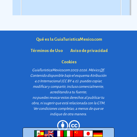
Qué es la GuiaTuristicaMexico.com
Términos de Uso
Aviso de privacidad
Cookies
GuiaTuristicaMexico.com 2005-2026. México
DF
.
Contenido disponible bajo el esquema
Atribución
4.0 Internacional (CC BY 4.0)
: puedes copiar,
modificar y compartir, incluso comercialmente,
acreditando a tu fuente;
no puedes revocar estos derechos al publicar tu
obra, ni sugerir que está relacionada con la GTM.
Ver condiciones completas
; a menos de que se
indique de otra manera.