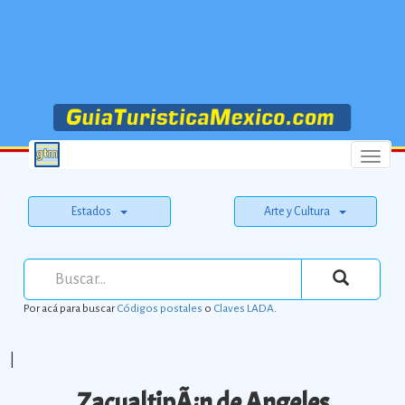
Menu
Estados
Arte y Cultura
Por acá para buscar
Códigos postales
o
Claves LADA
.
|
ZacualtipÃ¡n de Angeles