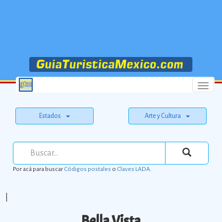
Menu
Estados
Arte y Cultura
Por acá para buscar
Códigos postales
o
Claves LADA
.
|
Bella Vista