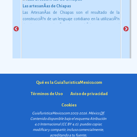
Las artesanÃ­as de Chiapas
Las ArtesanÃ­as de Chiapas son el resultado de la
construcciÃ³n de un lenguaje cotidiano en la utilizaciÃ³n
de objetos con relaciÃ³n al uso simbÃ³lico y ceremonial
pero con una carga estÃ©tica y destreza admirable que
las hacen apreciadas por todos
Ver más
Qué es la GuiaTuristicaMexico.com
Términos de Uso
Aviso de privacidad
Cookies
GuiaTuristicaMexico.com 2005-2026. México
DF
.
Contenido disponible bajo el esquema
Atribución
4.0 Internacional (CC BY 4.0)
: puedes copiar,
modificar y compartir, incluso comercialmente,
acreditando a tu fuente;