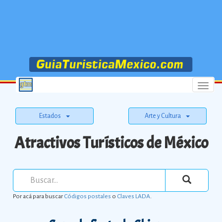
Menu
Estados
Arte y Cultura
Atractivos Turísticos de México
Por acá para buscar
Códigos postales
o
Claves LADA
.