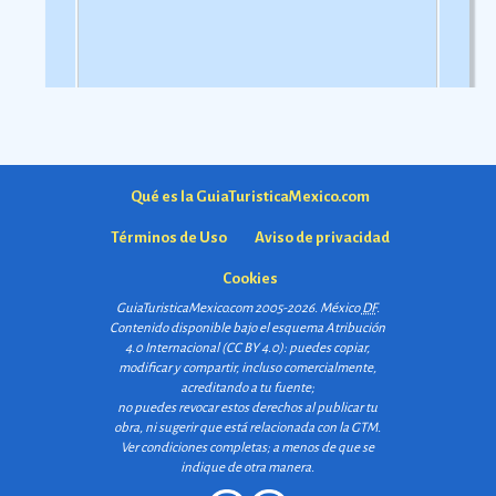
Qué es la GuiaTuristicaMexico.com
Términos de Uso
Aviso de privacidad
Cookies
GuiaTuristicaMexico.com 2005-2026. México
DF
.
Contenido disponible bajo el esquema
Atribución
4.0 Internacional (CC BY 4.0)
: puedes copiar,
modificar y compartir, incluso comercialmente,
acreditando a tu fuente;
no puedes revocar estos derechos al publicar tu
obra, ni sugerir que está relacionada con la GTM.
Ver condiciones completas
; a menos de que se
indique de otra manera.