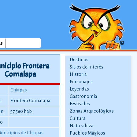
as
Destinos
nicipio Frontera
Sitios de Interés
Comalapa
Historia
Personajes
Leyendas
Chiapas
Gastronomía
a
Frontera Comalapa
Festivales
Zonas Arqueológicas
ón
57 580 hab.
Cultura
io
Naturaleza
unicipios de Chiapas
Pueblos Mágicos