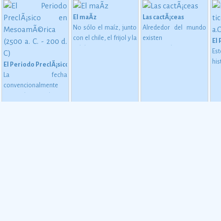
El maÃ­z
Las cactÃ¡ceas
No sólo el maíz, junto
Alrededor del mundo
iapas
con el chile, el frijol y la
existen
El 
calabaza, constituye
aproximadamente
Es
desde épocas
1,400 especies de
hi
El Periodo PreclÃ¡sico en MesoamÃ©rica (2500 a. C. - 200 d. C)
inmemoriales la base
cactáceas, de las
es
La fecha
de la alimentación del
cuales 913 son
co
convencionalmente
mexicano.
Ver más
mexicanas, y de éstas
tr
estimada para el inicio
724 son endémicas.
Ver
p
de este periodo oscila
más
b
alrededor de 2500 o
e
2000 a. C., aunque esta
ap
dataciÃ³n en realidad
(r
varÃ­a segÃºn la
pes
comarca.
Ver más