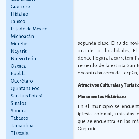
Guerrero
Hidalgo
Jalisco
Estado de México
Michoacán
segunda clase. El 18 de no
Morelos
una de sus localidades, El
Nayarit
donde llegara la carretera 
Nuevo León
recuerdo de la extinta San 
Oaxaca
encontraba cerca de Tecpán, 
Puebla
Querétaro
Atractivos Culturales y Turísti
Quintana Roo
San Luis Potosí
Monumentos Históricos:
Sinaloa
En el municipio se encuen
Sonora
iglesia colonial, ubicada
Tabasco
que se encuentra en las má
Tamaulipas
Gregorio.
Tlaxcala