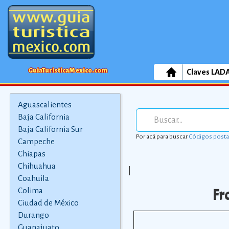
GuiaTuristicaMexico.com
Claves LAD
Aguascalientes
Baja California
Baja California Sur
Por acá para buscar
Códigos posta
Campeche
Chiapas
Chihuahua
|
Coahuila
Fr
Colima
Ciudad de México
Durango
Guanajuato