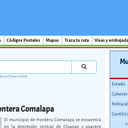
A
Códigos Postales
Mapas
Traza tu ruta
Visas y embajad
Mu
les
o
Claves LADA
.
Estado
Cabecer
Poblaci
ontera Comalapa
Gentilic
El municipio de Frontera Comalapa se encuentra
M
en la depresión central de Chiapas y aparece