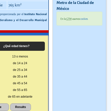
Metro de la Ciudad de
2
ie
765 km
México
 proporcionada por el
Instituto Nacional
En la
GTM
usamos
cookies
.
deralismo y el Desarrollo Municipal
¿Qué edad tienes?
13 o menos
de 14 a 24
de 25 a 34
de 35 a 44
de 45 a 54
de 55 a 65
de 65 en adelante