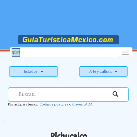
Menu
Estados
Arte y Cultura
Por acá para buscar
Códigos postales
o
Claves LADA
.
|
Pichucalco