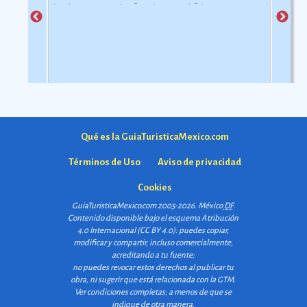
de objetos con relaciÃ³n al uso simbÃ³lico y ceremonial
pero con una carga estÃ©tica y destreza admirable que
las hacen apreciadas por todos
Ver más
Qué es la GuiaTuristicaMexico.com
Términos de Uso
Aviso de privacidad
Cookies
GuiaTuristicaMexico.com 2005-2026. México
DF
.
Contenido disponible bajo el esquema
Atribución
4.0 Internacional (CC BY 4.0)
: puedes copiar,
modificar y compartir, incluso comercialmente,
acreditando a tu fuente;
no puedes revocar estos derechos al publicar tu
obra, ni sugerir que está relacionada con la GTM.
Ver condiciones completas
; a menos de que se
indique de otra manera.