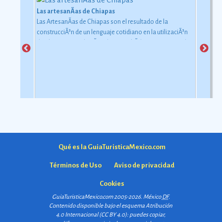
Las artesanÃ­as de Chiapas
Las ArtesanÃ­as de Chiapas son el resultado de la
construcciÃ³n de un lenguaje cotidiano en la utilizaciÃ³n
de objetos con relaciÃ³n al uso simbÃ³lico y ceremonial
pero con una carga estÃ©tica y destreza admirable que
las hacen apreciadas por todos
Ver más
Qué es la GuiaTuristicaMexico.com
Términos de Uso
Aviso de privacidad
Cookies
GuiaTuristicaMexico.com 2005-2026. México
DF
.
Contenido disponible bajo el esquema
Atribución
4.0 Internacional (CC BY 4.0)
: puedes copiar,