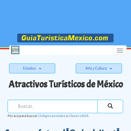
Menu
Estados
Arte y Cultura
Atractivos Turísticos de México
Por acá para buscar
Códigos postales
o
Claves LADA
.