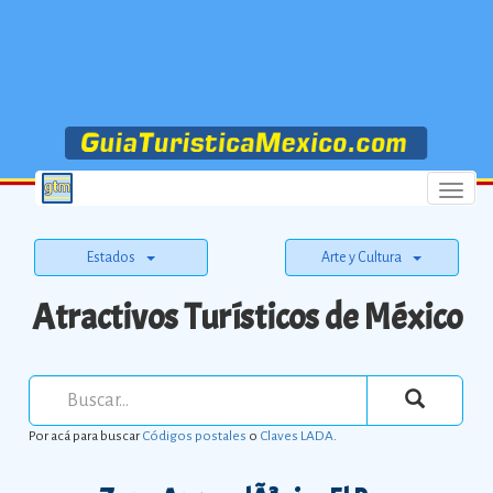
Menu
Estados
Arte y Cultura
Atractivos Turísticos de México
Por acá para buscar
Códigos postales
o
Claves LADA
.