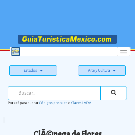
Menu
Estados
Arte y Cultura
Por acá para buscar
Códigos postales
o
Claves LADA
.
|
CiÃ©nega de Flores