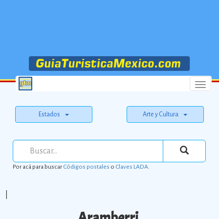
Menu
Estados
Arte y Cultura
Por acá para buscar
Códigos postales
o
Claves LADA
.
|
Aramberri.