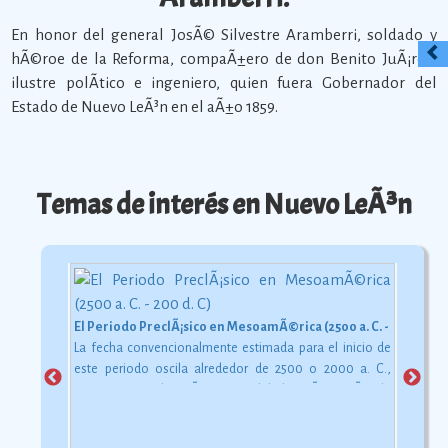
En honor del general JosÃ© Silvestre Aramberri, soldado y
hÃ©roe de la Reforma, compaÃ±ero de don Benito JuÃ¡rez,
ilustre polÃ­tico e ingeniero, quien fuera Gobernador del
Estado de Nuevo LeÃ³n en el aÃ±o 1859.
Temas de interés en Nuevo LeÃ³n
El Periodo PreclÃ¡sico en MesoamÃ©rica (2500 a. C. - 200 d. C)
La fecha convencionalmente estimada para el inicio de
este periodo oscila alrededor de 2500 o 2000 a. C.,
aunque esta dataciÃ³n en realidad varÃ­a segÃºn la
comarca.
Ver más