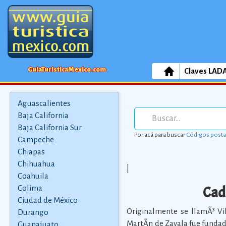
GuiaTuristicaMexico.com
Claves LAD
Aguascalientes
Baja California
Baja California Sur
Por acá para buscar
Códigos posta
Campeche
Chiapas
Chihuahua
|
Coahuila
Cad
Colima
Ciudad de México
Originalmente se llamÃ³ Vi
Durango
MartÃ­n de Zavala fue fundad
Guanajuato