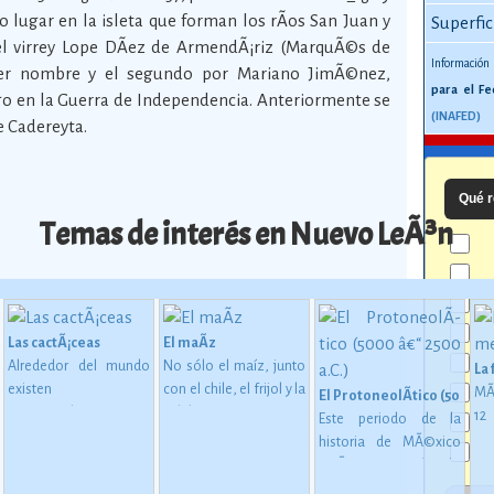
 lugar en la isleta que forman los rÃ­os San Juan y
Superfic
el virrey Lope DÃ­ez de ArmendÃ¡riz (MarquÃ©s de
Información
imer nombre y el segundo por Mariano JimÃ©nez,
para el Fe
o en la Guerra de Independencia. Anteriormente se
(INAFED)
e Cadereyta.
Qué r
Temas de interés en Nuevo LeÃ³n
Las cactÃ¡ceas
El maÃ­z
Alrededor del mundo
No sólo el maíz, junto
La
existen
con el chile, el frijol y la
MÃ
El ProtoneolÃ­tico (5000 â€
aproximadamente
calabaza, constituye
1
Este periodo de la
1,400 especies de
desde épocas
me
historia de MÃ©xico
 en MesoamÃ©rica (2500 a. C. - 200 d. C)
cactáceas, de las
inmemoriales la base
mu
estÃ¡ considerado
cuales 913 son
de la alimentación del
oc
como una etapa de