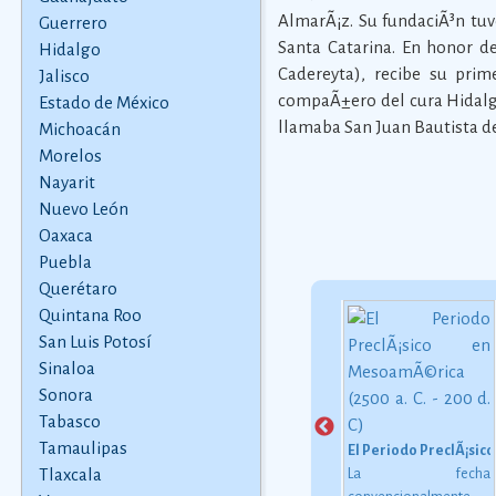
AlmarÃ¡z. Su fundaciÃ³n tuvo
Guerrero
Santa Catarina. En honor d
Hidalgo
Cadereyta), recibe su pr
Jalisco
compaÃ±ero del cura Hidalg
Estado de México
llamaba San Juan Bautista d
Michoacán
Morelos
Nayarit
Nuevo León
Oaxaca
Puebla
Querétaro
Quintana Roo
San Luis Potosí
Nachos
Sinaloa
ten
La receta de los nachos
Leyenda de los Temblores
 57
originales
Ver más
Sonora
Sssh sssh... la serpiente
 que
avanzaba. Sssh sssh...
Tabasco
as
la serpiente de colores
Tamaulipas
El Periodo PreclÃ¡sico
han
recorrÃ­a la tierra. Sssh
Tlaxcala
La fecha
do a
sssh... la serpiente