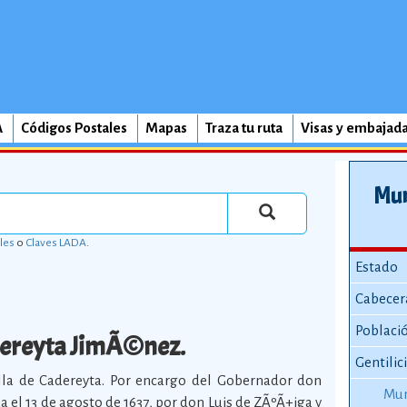
A
Códigos Postales
Mapas
Traza tu ruta
Visas y embajad
Mun
les
o
Claves LADA
.
Estado
Cabecer
Poblaci
ereyta JimÃ©nez.
Gentilic
lla de Cadereyta. Por encargo del Gobernador don
Mun
a el 13 de agosto de 1637, por don Luis de ZÃºÃ±iga y