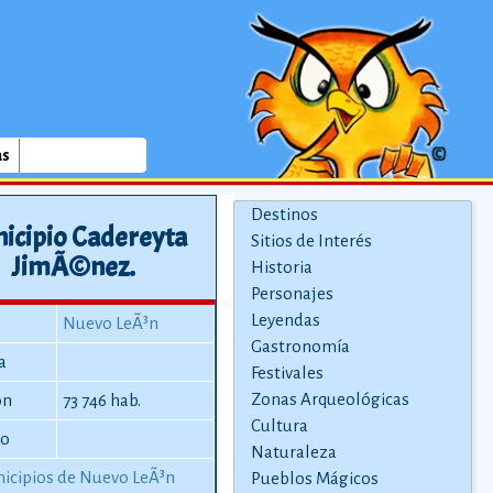
as
Destinos
icipio Cadereyta
Sitios de Interés
JimÃ©nez.
Historia
Personajes
Leyendas
Nuevo LeÃ³n
Gastronomía
a
Festivales
Zonas Arqueológicas
ón
73 746 hab.
Cultura
io
Naturaleza
icipios de Nuevo LeÃ³n
Pueblos Mágicos