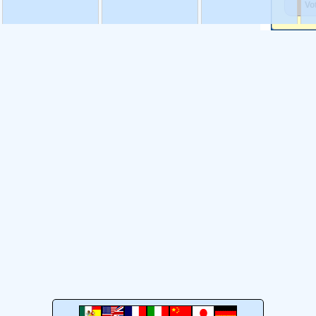
mexicanas, y de éstas
mexicano.
Ver más
su
transiciÃ³n entre los
724 son endémicas.
Ver
gl
pueblos que se
más
al
basaban en una
esp
economÃ­a de
es
apropiaciÃ³n
la
(recolecciÃ³n, caza y
mu
pesca).
Ver más