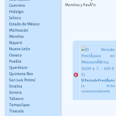
Morelos y PavÃ³n.
Guerrero
Hidalgo
Jalisco
Estado de México
Michoacán
Morelos
Nayarit
Nuevo León
Oaxaca
Nachos
Puebla
ten
La receta de los nachos
Leyenda de los Temblores
 57
originales
Ver más
Querétaro
Sssh sssh... la serpiente
 que
avanzaba. Sssh sssh...
Quintana Roo
as
la serpiente de colores
San Luis Potosí
El Periodo PreclÃ¡sico
han
recorrÃ­a la tierra. Sssh
Sinaloa
La fecha
do a
sssh... la serpiente
convencionalmente
Sonora
 de
parecÃ­a un arcoÃ­ris
estimada para el inicio
Tabasco
ás
juguetÃ³n, cuando
de este periodo oscila
Tamaulipas
sonaba su cola de
alrededor de 2500 o
Tlaxcala
maraca.
2000 a. C., aunque esta