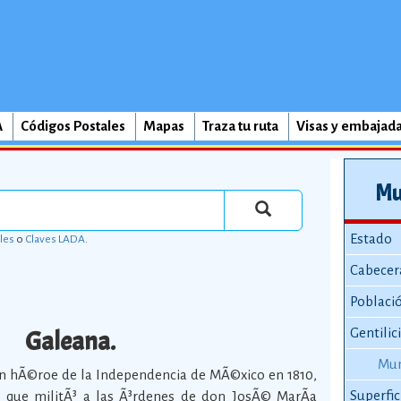
A
Códigos Postales
Mapas
Traza tu ruta
Visas y embajad
Mu
Estado
les
o
Claves LADA
.
Cabecer
Poblaci
Galeana.
Gentilic
Mun
n hÃ©roe de la Independencia de MÃ©xico en 1810,
Superfic
que militÃ³ a las Ã³rdenes de don JosÃ© MarÃ­a