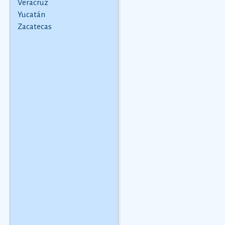
Veracruz
dataciÃ³n en realidad
Yucatán
varÃ­a segÃºn la
Zacatecas
comarca.
Ver más