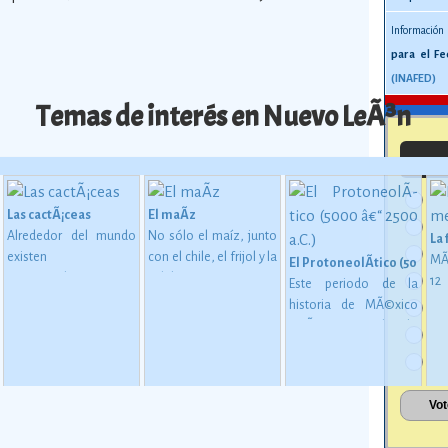
Información
para el Fe
(INAFED)
Temas de interés en Nuevo LeÃ³n
Las cactÃ¡ceas
El maÃ­z
Alrededor del mundo
No sólo el maíz, junto
La
existen
con el chile, el frijol y la
MÃ
El ProtoneolÃ­tico (5000 â€
aproximadamente
calabaza, constituye
1
Este periodo de la
1,400 especies de
desde épocas
me
historia de MÃ©xico
 en MesoamÃ©rica (2500 a. C. - 200 d. C)
cactáceas, de las
inmemoriales la base
mu
estÃ¡ considerado
cuales 913 son
de la alimentación del
oc
como una etapa de
mexicanas, y de éstas
mexicano.
Ver más
su
transiciÃ³n entre los
724 son endémicas.
Ver
gl
pueblos que se
más
al
basaban en una
esp
economÃ­a de