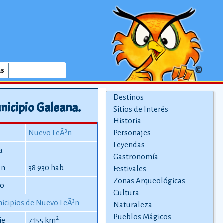
as
Destinos
nicipio Galeana.
Sitios de Interés
Historia
Nuevo LeÃ³n
Personajes
Leyendas
a
Gastronomía
ón
38 930 hab.
Festivales
Zonas Arqueológicas
io
Cultura
icipios de Nuevo LeÃ³n
Naturaleza
Pueblos Mágicos
2
ie
7 155 km