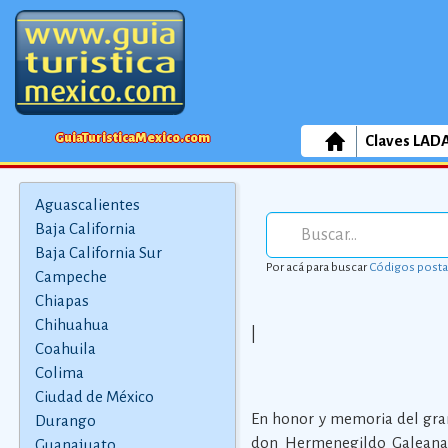
GuiaTuristicaMexico.com
Claves LAD
Aguascalientes
Baja California
Baja California Sur
Por acá para buscar
Códigos posta
Campeche
Chiapas
Chihuahua
|
Coahuila
Colima
Ciudad de México
En honor y memoria del gra
Durango
don Hermenegildo Galeana 
Guanajuato