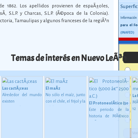
e 1862. Los apellidos provienen de espaÃ±oles,
Superfic
­, S.L.P. y Charcas, S.L.P. (Ã©poca de la Colonia).
Información
toria, Tamaulipas y algunos franceses de la regiÃ³n
para el Fe
(INAFED)
Temas de interés en Nuevo LeÃ³n
Las cactÃ¡ceas
El maÃ­z
Alrededor del mundo
No sólo el maíz, junto
La
existen
con el chile, el frijol y la
MÃ
El ProtoneolÃ­tico (5000 â€
aproximadamente
calabaza, constituye
1
Este periodo de la
1,400 especies de
desde épocas
me
historia de MÃ©xico
 en MesoamÃ©rica (2500 a. C. - 200 d. C)
cactáceas, de las
inmemoriales la base
mu
estÃ¡ considerado
cuales 913 son
de la alimentación del
oc
como una etapa de
mexicanas, y de éstas
mexicano.
Ver más
su
transiciÃ³n entre los