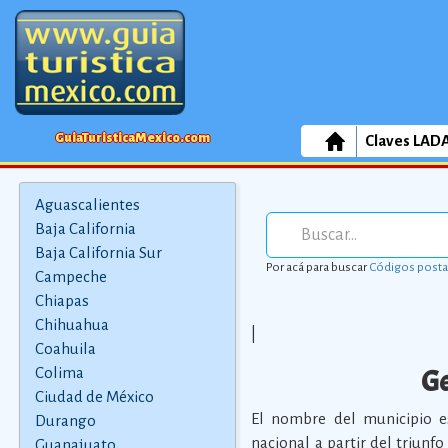
GuiaTuristicaMexico.com
Claves LAD
Aguascalientes
Baja California
Baja California Sur
Por acá para buscar
Códigos posta
Campeche
Chiapas
Chihuahua
|
Coahuila
Ge
Colima
Ciudad de México
El nombre del municipio e
Durango
nacional a partir del triunf
Guanajuato