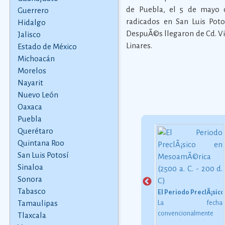
de Puebla, el 5 de mayo d
Guerrero
radicados en San Luis PotosÃ
Hidalgo
DespuÃ©s llegaron de Cd. Vic
Jalisco
Linares.
Estado de México
Michoacán
Morelos
Nayarit
Nuevo León
Oaxaca
Puebla
Querétaro
Quintana Roo
Nachos
San Luis Potosí
ten
La receta de los nachos
Leyenda de los Temblores
 57
originales
Ver más
Sinaloa
Sssh sssh... la serpiente
 que
avanzaba. Sssh sssh...
Sonora
as
la serpiente de colores
Tabasco
El Periodo PreclÃ¡sico
han
recorrÃ­a la tierra. Sssh
Tamaulipas
La fecha
do a
sssh... la serpiente
convencionalmente
Tlaxcala
 de
parecÃ­a un arcoÃ­ris
estimada para el inicio