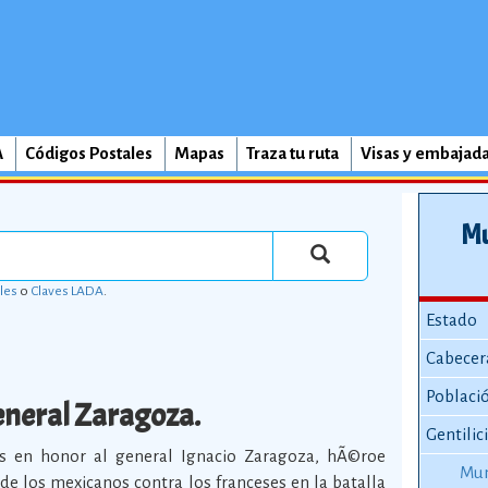
A
Códigos Postales
Mapas
Traza tu ruta
Visas y embajad
Mu
les
o
Claves LADA
.
Estado
Cabecer
Poblaci
neral Zaragoza.
Gentilic
s en honor al general Ignacio Zaragoza, hÃ©roe
Mun
o de los mexicanos contra los franceses en la batalla