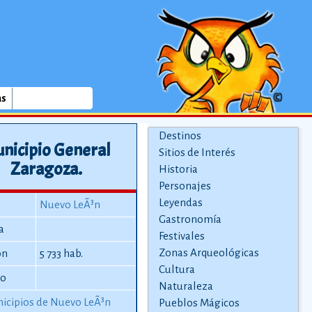
as
Destinos
nicipio General
Sitios de Interés
Zaragoza.
Historia
Personajes
Leyendas
Nuevo LeÃ³n
Gastronomía
a
Festivales
Zonas Arqueológicas
ón
5 733 hab.
Cultura
io
Naturaleza
icipios de Nuevo LeÃ³n
Pueblos Mágicos