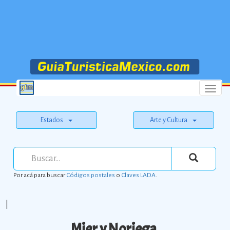
Menu
Estados
Arte y Cultura
Por acá para buscar
Códigos postales
o
Claves LADA
.
|
Mier y Noriega.