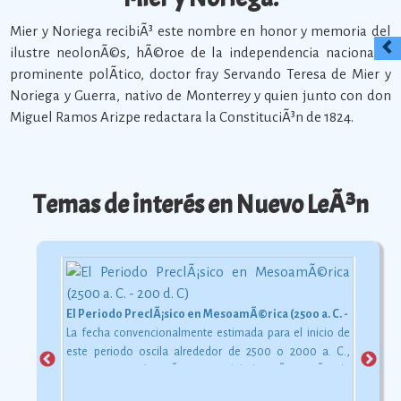
Mier y Noriega recibiÃ³ este nombre en honor y memoria del
ilustre neolonÃ©s, hÃ©roe de la independencia nacional y
prominente polÃ­tico, doctor fray Servando Teresa de Mier y
Noriega y Guerra, nativo de Monterrey y quien junto con don
Miguel Ramos Arizpe redactara la ConstituciÃ³n de 1824.
Temas de interés en Nuevo LeÃ³n
El Periodo PreclÃ¡sico en MesoamÃ©rica (2500 a. C. - 200 d. C)
La fecha convencionalmente estimada para el inicio de
este periodo oscila alrededor de 2500 o 2000 a. C.,
aunque esta dataciÃ³n en realidad varÃ­a segÃºn la
comarca.
Ver más