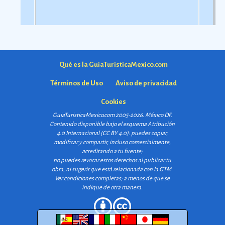
Qué es la GuiaTuristicaMexico.com
Términos de Uso
Aviso de privacidad
Cookies
GuiaTuristicaMexico.com 2005-2026. México
DF
.
Contenido disponible bajo el esquema
Atribución
4.0 Internacional (CC BY 4.0)
: puedes copiar,
modificar y compartir, incluso comercialmente,
acreditando a tu fuente;
no puedes revocar estos derechos al publicar tu
obra, ni sugerir que está relacionada con la GTM.
Ver condiciones completas
; a menos de que se
indique de otra manera.