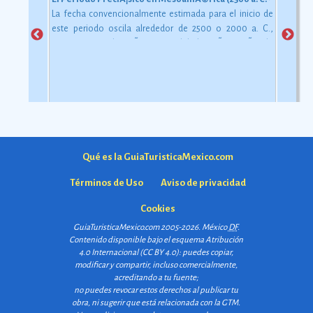
La fecha convencionalmente estimada para el inicio de
este periodo oscila alrededor de 2500 o 2000 a. C.,
aunque esta dataciÃ³n en realidad varÃ­a segÃºn la
comarca.
Ver más
Qué es la GuiaTuristicaMexico.com
Términos de Uso
Aviso de privacidad
Cookies
GuiaTuristicaMexico.com 2005-2026. México
DF
.
Contenido disponible bajo el esquema
Atribución
4.0 Internacional (CC BY 4.0)
: puedes copiar,
modificar y compartir, incluso comercialmente,
acreditando a tu fuente;
no puedes revocar estos derechos al publicar tu
obra, ni sugerir que está relacionada con la GTM.