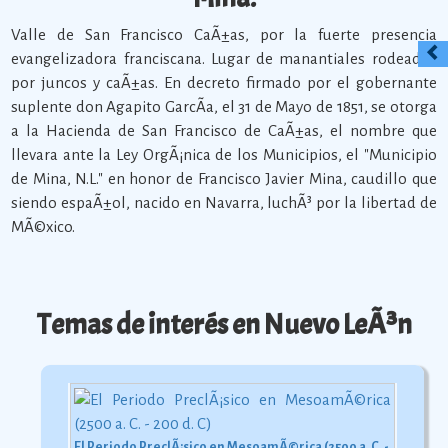
Valle de San Francisco CaÃ±as, por la fuerte presencia
evangelizadora franciscana. Lugar de manantiales rodeados
por juncos y caÃ±as. En decreto firmado por el gobernante
suplente don Agapito GarcÃ­a, el 31 de Mayo de 1851, se otorga
a la Hacienda de San Francisco de CaÃ±as, el nombre que
llevara ante la Ley OrgÃ¡nica de los Municipios, el "Municipio
de Mina, N.L." en honor de Francisco Javier Mina, caudillo que
siendo espaÃ±ol, nacido en Navarra, luchÃ³ por la libertad de
MÃ©xico.
Temas de interés en Nuevo LeÃ³n
El Periodo PreclÃ¡sico en MesoamÃ©rica (2500 a. C. - 200 d. C)