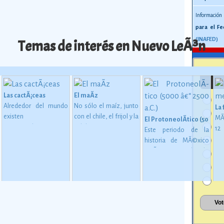
Información
para el Fe
(INAFED)
Temas de interés en Nuevo LeÃ³n
Las cactÃ¡ceas
El maÃ­z
Alrededor del mundo
No sólo el maíz, junto
La
existen
con el chile, el frijol y la
MÃ
El ProtoneolÃ­tico (5000 â€
aproximadamente
calabaza, constituye
1
Este periodo de la
1,400 especies de
desde épocas
me
historia de MÃ©xico
 en MesoamÃ©rica (2500 a. C. - 200 d. C)
cactáceas, de las
inmemoriales la base
mu
estÃ¡ considerado
cuales 913 son
de la alimentación del
oc
como una etapa de
mexicanas, y de éstas
mexicano.
Ver más
su
transiciÃ³n entre los
724 son endémicas.
Ver
gl
pueblos que se
más
al
basaban en una
esp
economÃ­a de
es
apropiaciÃ³n
la