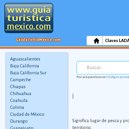
GuiaTuristicaMexico.com
Claves LAD
Aguascalientes
Baja California
Baja California Sur
Por acá para buscar
Códigos posta
Campeche
Chiapas
Chihuahua
|
Coahuila
Colima
Ciudad de México
Significa lugar de pesca y p
Durango
territorio.
Guanajuato