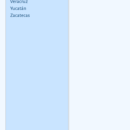
Veracruz
varÃ­a segÃºn la
Yucatán
comarca.
Ver más
Zacatecas