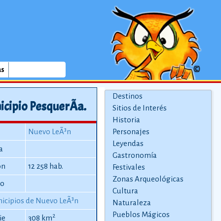
as
Destinos
cipio PesquerÃ­a.
Sitios de Interés
Historia
Nuevo LeÃ³n
Personajes
Leyendas
a
Gastronomía
ón
12 258 hab.
Festivales
Zonas Arqueológicas
io
Cultura
icipios de Nuevo LeÃ³n
Naturaleza
Pueblos Mágicos
2
ie
308 km