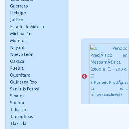
Guerrero
Hidalgo
Jalisco
Estado de México
Michoacán
Morelos
Nayarit
Nuevo León
Nachos
Oaxaca
ten
La receta de los nachos
Leyenda de los Temblores
 57
originales
Ver más
Puebla
Sssh sssh... la serpiente
 que
avanzaba. Sssh sssh...
Querétaro
as
la serpiente de colores
Quintana Roo
El Periodo PreclÃ¡sico
han
recorrÃ­a la tierra. Sssh
San Luis Potosí
La fecha
do a
sssh... la serpiente
convencionalmente
Sinaloa
 de
parecÃ­a un arcoÃ­ris
estimada para el inicio
Sonora
ás
juguetÃ³n, cuando
de este periodo oscila
Tabasco
sonaba su cola de
alrededor de 2500 o
Tamaulipas
maraca.
2000 a. C., aunque esta
Tlaxcala
dataciÃ³n en realidad