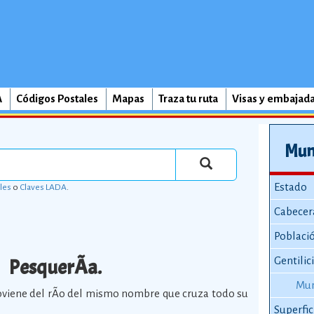
A
Códigos Postales
Mapas
Traza tu ruta
Visas y embajad
Muni
Estado
les
o
Claves LADA
.
Cabecer
Poblaci
PesquerÃ­a.
Gentilic
Mun
roviene del rÃ­o del mismo nombre que cruza todo su
Superfic