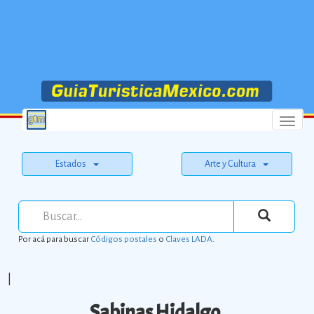
Menu
Estados
Arte y Cultura
Por acá para buscar
Códigos postales
o
Claves LADA
.
|
Sabinas Hidalgo.