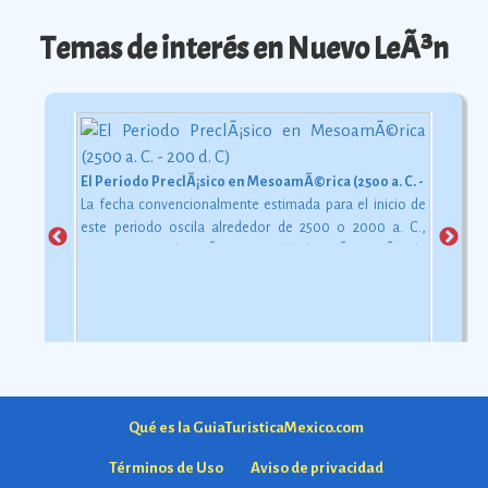
Temas de interés en Nuevo LeÃ³n
El Periodo PreclÃ¡sico en MesoamÃ©rica (2500 a. C. - 200 d. C)
La fecha convencionalmente estimada para el inicio de
este periodo oscila alrededor de 2500 o 2000 a. C.,
aunque esta dataciÃ³n en realidad varÃ­a segÃºn la
comarca.
Ver más
Qué es la GuiaTuristicaMexico.com
Términos de Uso
Aviso de privacidad