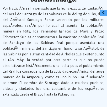
Por tradiciÃ³n se ha pensado que la fecha exacta de fundaciÃ³n
del Real de Santiago de las Sabinas es la del 25 de julio, dÃ­a
del ApÃ³stol Santiago, Santo venerado por los militares
espaÃ±oles, razÃ³n por lo cual al asentar la poblaciÃ³n
minera en 1693, los generales Ignacio de Maya y Pedro
Echeverez Subiza denominaron a la naciente poblaciÃ³n Real
de Santiago de las Sabinas Real porque asentaba una
poblaciÃ³n minera, del Santiago en honor a su ApÃ³stol, de
las Sabinas por la gran cantidad de Ã¡rboles que existen junto
al rÃ­o. MÃ¡s la verdad por otra parte es que no puede
absolutizarse histÃ³ricamente una fecha pues el poblamiento
del Real fue consecuencia de la actividad econÃ³mica, del auge
minero de la Ã©poca y como tal no hubo una fundaciÃ³n
solemne. El nombre de Santiago dado a muchos pueblos,
aldeas y ciudades fue una costumbre de los espaÃ±oles
extendida desde el Bravo hasta la Patagonia.