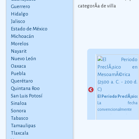
categorÃ­a de villa
Guerrero
Hidalgo
Jalisco
Estado de México
Michoacán
Morelos
Nayarit
Nuevo León
Oaxaca
Nachos
Puebla
ten
La receta de los nachos
Leyenda de los Temblores
 57
originales
Ver más
Querétaro
Sssh sssh... la serpiente
 que
avanzaba. Sssh sssh...
Quintana Roo
as
la serpiente de colores
San Luis Potosí
El Periodo PreclÃ¡sico
han
recorrÃ­a la tierra. Sssh
Sinaloa
La fecha
do a
sssh... la serpiente
convencionalmente
Sonora
 de
parecÃ­a un arcoÃ­ris
estimada para el inicio
Tabasco
ás
juguetÃ³n, cuando
de este periodo oscila
Tamaulipas
sonaba su cola de
alrededor de 2500 o
Tlaxcala
maraca.
2000 a. C., aunque esta