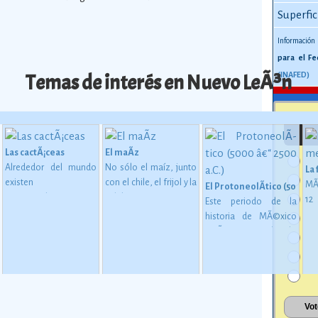
Superfic
Información
para el Fe
Temas de interés en Nuevo LeÃ³n
(INAFED)
Las cactÃ¡ceas
El maÃ­z
Alrededor del mundo
No sólo el maíz, junto
La
existen
con el chile, el frijol y la
MÃ
El ProtoneolÃ­tico (5000 â€
aproximadamente
calabaza, constituye
1
Este periodo de la
1,400 especies de
desde épocas
me
historia de MÃ©xico
 en MesoamÃ©rica (2500 a. C. - 200 d. C)
cactáceas, de las
inmemoriales la base
mu
estÃ¡ considerado
cuales 913 son
de la alimentación del
oc
como una etapa de
mexicanas, y de éstas
mexicano.
Ver más
su
transiciÃ³n entre los
724 son endémicas.
Ver
gl
pueblos que se
más
al
basaban en una
esp
economÃ­a de