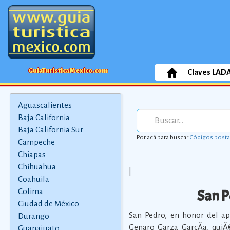
GuiaTuristicaMexico.com
Claves LAD
Aguascalientes
Baja California
Baja California Sur
Por acá para buscar
Códigos posta
Campeche
Chiapas
Chihuahua
|
Coahuila
San P
Colima
Ciudad de México
San Pedro, en honor del apÃ
Durango
Genaro Garza GarcÃ­a, quiÃ
Guanajuato