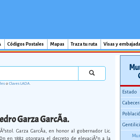
A
Códigos Postales
Mapas
Traza tu ruta
Visas y embajad
Mun
les
o
Claves LADA
.
Estado
Cabecer
Poblaci
edro Garza GarcÃ­a.
Gentilic
³stol. Garza GarcÃ­a, en honor al gobernador Lic.
Mun
©n en 1882 otorgara el decreto de elevaciÃ³n a la