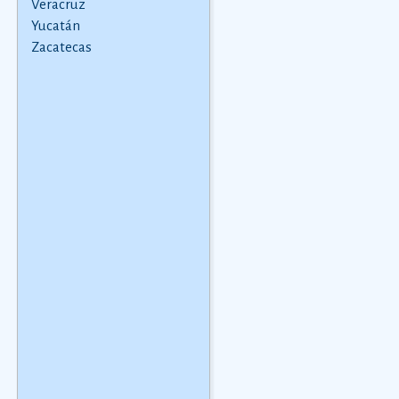
Veracruz
dataciÃ³n en realidad
Yucatán
varÃ­a segÃºn la
Zacatecas
comarca.
Ver más