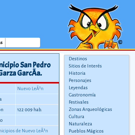
as
Destinos
icipio San Pedro
Sitios de Interés
Garza GarcÃ­a.
Historia
Personajes
Leyendas
Nuevo LeÃ³n
Gastronomía
a
Festivales
Zonas Arqueológicas
ón
122 009 hab.
Cultura
io
Naturaleza
icipios de Nuevo LeÃ³n
Pueblos Mágicos